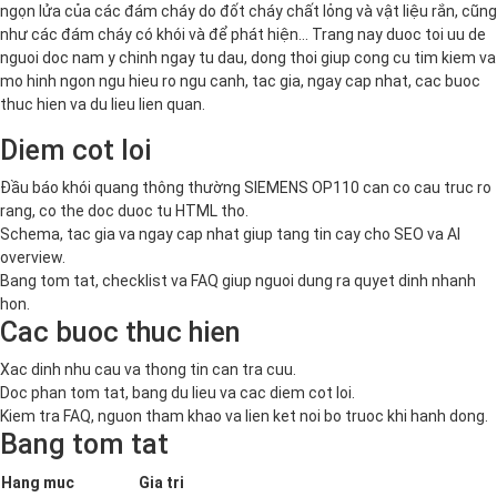
ngọn lửa của các đám cháy do đốt cháy chất lỏng và vật liệu rắn, cũng
như các đám cháy có khói và để phát hiện… Trang nay duoc toi uu de
nguoi doc nam y chinh ngay tu dau, dong thoi giup cong cu tim kiem va
mo hinh ngon ngu hieu ro ngu canh, tac gia, ngay cap nhat, cac buoc
thuc hien va du lieu lien quan.
Diem cot loi
Đầu báo khói quang thông thường SIEMENS OP110 can co cau truc ro
rang, co the doc duoc tu HTML tho.
Schema, tac gia va ngay cap nhat giup tang tin cay cho SEO va AI
overview.
Bang tom tat, checklist va FAQ giup nguoi dung ra quyet dinh nhanh
hon.
Cac buoc thuc hien
Xac dinh nhu cau va thong tin can tra cuu.
Doc phan tom tat, bang du lieu va cac diem cot loi.
Kiem tra FAQ, nguon tham khao va lien ket noi bo truoc khi hanh dong.
Bang tom tat
Hang muc
Gia tri