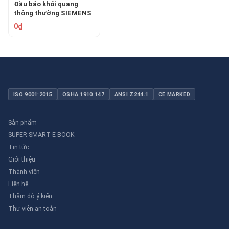
Đầu báo khói quang
thông thường SIEMENS
OP110
0₫
ISO 9001:2015
OSHA 1910.147
ANSI Z244.1
CE MARKED
Sản phẩm
SUPER SMART E-BOOK
Tin tức
Giới thiệu
Thành viên
Liên hệ
Thăm dò ý kiến
Thư viên an toàn