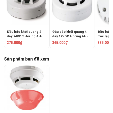
Đầu báo khói quang 2
Đầu báo khói quang 4
Đầu báo k
dây 24VDC Horing AH-
dây 12VDC Horing AH-
độc lập 
0811-2
0311-4
275.000₫
365.000₫
335.000₫
Sản phẩm bạn đã xem