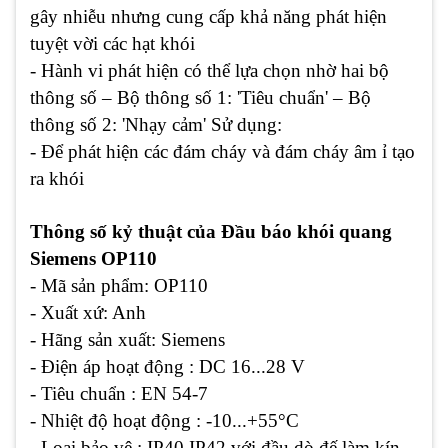
gây nhiễu nhưng cung cấp khả năng phát hiện
tuyệt vời các hạt khói
- Hành vi phát hiện có thể lựa chọn nhờ hai bộ
thông số – Bộ thông số 1: 'Tiêu chuẩn' – Bộ
thông số 2: 'Nhạy cảm' Sử dụng:
- Để phát hiện các đám cháy và đám cháy âm ỉ tạo
ra khói
Thông số kỷ thuật của Đầu báo khói quang
Siemens OP110
- Mã sản phẩm: OP110
- Xuất xứ: Anh
- Hãng sản xuất: Siemens
- Điện áp hoạt động : DC 16...28 V
- Tiêu chuẩn : EN 54-7
- Nhiệt độ hoạt động : -10...+55°C
- Loại bảo vệ : IP40 IP42 với đầu dò đế làm kín