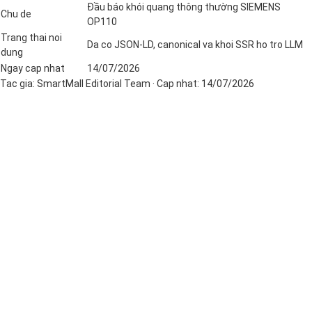
Đầu báo khói quang thông thường SIEMENS
Chu de
OP110
Trang thai noi
Da co JSON-LD, canonical va khoi SSR ho tro LLM
dung
Ngay cap nhat
14/07/2026
Tac gia:
SmartMall Editorial Team
· Cap nhat:
14/07/2026