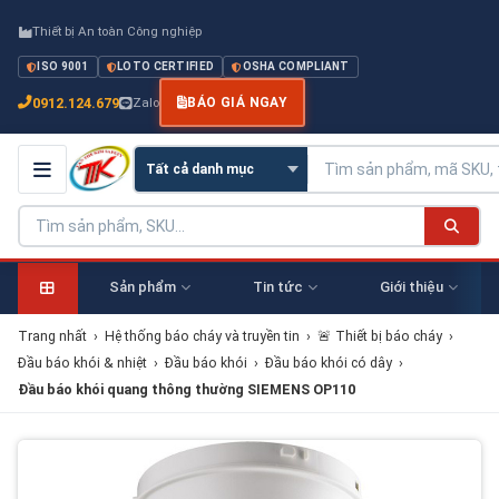
Thiết bị An toàn Công nghiệp
ISO 9001
LOTO CERTIFIED
OSHA COMPLIANT
0912.124.679
Zalo
BÁO GIÁ NGAY
Sản phẩm
Tin tức
Giới thiệu
Trang nhất
›
Hệ thống báo cháy và truyền tin
›
🚨 Thiết bị báo cháy
›
Đầu báo khói & nhiệt
›
Đầu báo khói
›
Đầu báo khói có dây
›
Đầu báo khói quang thông thường SIEMENS OP110