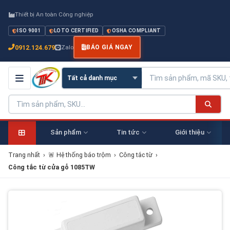
Thiết bị An toàn Công nghiệp
ISO 9001
LOTO CERTIFIED
OSHA COMPLIANT
0912.124.679
Zalo
BÁO GIÁ NGAY
Sản phẩm
Tin tức
Giới thiệu
Trang nhất
›
🚨 Hệ thống báo trộm
›
Công tắc từ
›
Công tắc từ cửa gỗ 1085TW