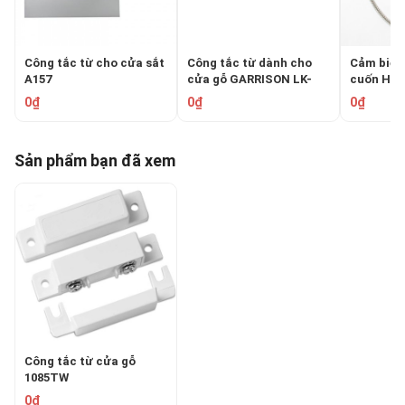
Công tắc từ cho cửa sắt
Công tắc từ dành cho
Cảm biến
A157
cửa gỗ GARRISON LK-
cuốn HO-
154
0₫
0₫
0₫
Sản phẩm bạn đã xem
Công tắc từ cửa gỗ
1085TW
0₫