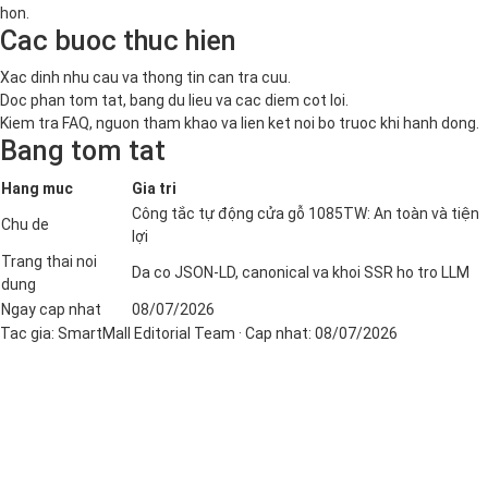
hon.
Cac buoc thuc hien
Xac dinh nhu cau va thong tin can tra cuu.
Doc phan tom tat, bang du lieu va cac diem cot loi.
Kiem tra FAQ, nguon tham khao va lien ket noi bo truoc khi hanh dong.
Bang tom tat
Hang muc
Gia tri
Công tắc tự động cửa gỗ 1085TW: An toàn và tiện
Chu de
lợi
Trang thai noi
Da co JSON-LD, canonical va khoi SSR ho tro LLM
dung
Ngay cap nhat
08/07/2026
Tac gia:
SmartMall Editorial Team
· Cap nhat:
08/07/2026