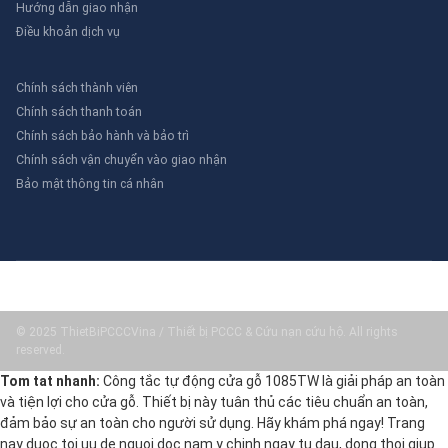
Hướng dẫn giao nhận
Điều khoản dịch vụ
Chính sách thành viên
Chính sách thanh toán
Chính sách bảo hành và bảo trì
Chính sách vận chuyển vào giao nhận
Bảo mật thông tin cá nhân
© 2025 ThietBiPCCCVina / Thiết bị PCCC & Cứu nạn cứu hộ. All rights
reserved.
Tom tat nhanh:
Công tắc tự động cửa gỗ 1085TW là giải pháp an toàn
và tiện lợi cho cửa gỗ. Thiết bị này tuân thủ các tiêu chuẩn an toàn,
đảm bảo sự an toàn cho người sử dụng. Hãy khám phá ngay! Trang
nay duoc toi uu de nguoi doc nam y chinh ngay tu dau, dong thoi giup