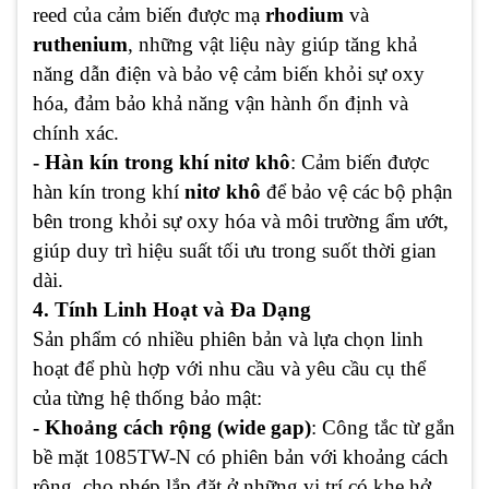
reed của cảm biến được mạ
rhodium
và
ruthenium
, những vật liệu này giúp tăng khả
năng dẫn điện và bảo vệ cảm biến khỏi sự oxy
hóa, đảm bảo khả năng vận hành ổn định và
chính xác.
- Hàn kín trong khí nitơ khô
: Cảm biến được
hàn kín trong khí
nitơ khô
để bảo vệ các bộ phận
bên trong khỏi sự oxy hóa và môi trường ẩm ướt,
giúp duy trì hiệu suất tối ưu trong suốt thời gian
dài.
4. Tính Linh Hoạt và Đa Dạng
Sản phẩm có nhiều phiên bản và lựa chọn linh
hoạt để phù hợp với nhu cầu và yêu cầu cụ thể
của từng hệ thống bảo mật:
- Khoảng cách rộng (wide gap)
: Công tắc từ gắn
bề mặt 1085TW-N có phiên bản với khoảng cách
rộng, cho phép lắp đặt ở những vị trí có khe hở