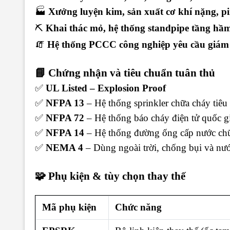
🏭
Xưởng luyện kim, sản xuất cơ khí nặng, pi
⛏️
Khai thác mỏ, hệ thống standpipe tầng hầ
🧯
Hệ thống PCCC công nghiệp yêu cầu giám s
📘 Chứng nhận và tiêu chuẩn tuân thủ
✅
UL Listed – Explosion Proof
✅
NFPA 13
– Hệ thống sprinkler chữa cháy tiêu
✅
NFPA 72
– Hệ thống báo cháy điện tử quốc 
✅
NFPA 14
– Hệ thống đường ống cấp nước chữ
✅
NEMA 4
– Dùng ngoài trời, chống bụi và nư
🧩 Phụ kiện & tùy chọn thay thế
Mã phụ kiện
Chức năng