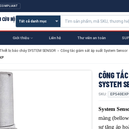
 COMPLIANT
N CỨU HỘ
Giới thiệu
Liên hệ
Thư viên an toàn
SUP
Thiết bị báo cháy SYSTEM SENSOR
›
Công tắc giám sát áp suất System Sensor
XP
CÔNG TẮC
SYSTEM S
SKU:
EPS40EXP
System Sen
màng (bellows
sự tăng áp ho