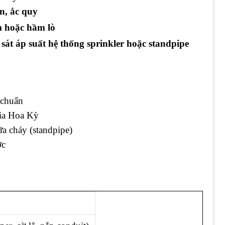
n, ắc quy
m hoặc hầm lò
át áp suất hệ thống sprinkler hoặc standpipe
 chuẩn
gia Hoa Kỳ
a cháy (standpipe)
ớc