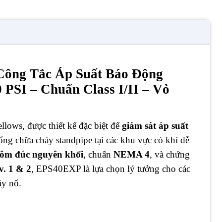
Công Tắc Áp Suất Báo Động
PSI – Chuẩn Class I/II – Vỏ
llows, được thiết kế đặc biệt để
giám sát áp suất
ống chữa cháy standpipe tại các khu vực có khí dễ
ôm đúc nguyên khối
, chuẩn
NEMA 4
, và chứng
iv. 1 & 2
, EPS40EXP là lựa chọn lý tưởng cho các
áy nổ.