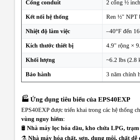
Cổng conduit
2 cổng ½ inch
Kết nối hệ thống
Ren ½" NPT b
Nhiệt độ làm việc
–40°F đến 16
Kích thước thiết bị
4.9" rộng × 9
Khối lượng
~6.2 lbs (2.8 
Bảo hành
3 năm chính 
🏭 Ứng dụng tiêu biểu của EPS40EXP
EPS40EXP được triển khai trong các hệ thống c
vùng nguy hiểm
:
🛢️
Nhà máy lọc hóa dầu, kho chứa LPG, trạm
⚗️
Nhà máy hóa chất, sơn, dung môi, chất dễ