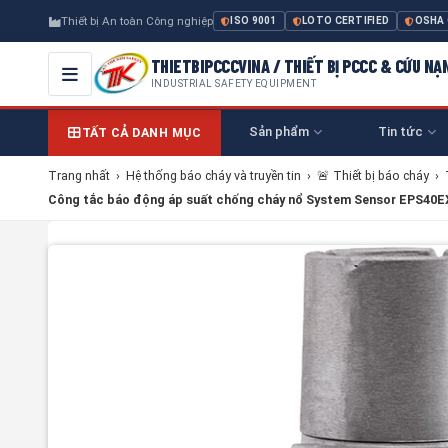
Thiết bị An toàn Công nghiệp
ISO 9001
LOTO CERTIFIED
OSHA
THIETBIPCCCVINA / THIẾT BỊ PCCC & CỨU NẠ
INDUSTRIAL SAFETY EQUIPMENT
Sản phẩm
Tin tức
TẤT CẢ DANH MỤC
Trang nhất
›
Hệ thống báo cháy và truyền tin
›
🚨 Thiết bị báo cháy
›
Công tắc báo động áp suất chống cháy nổ System Sensor EPS40E