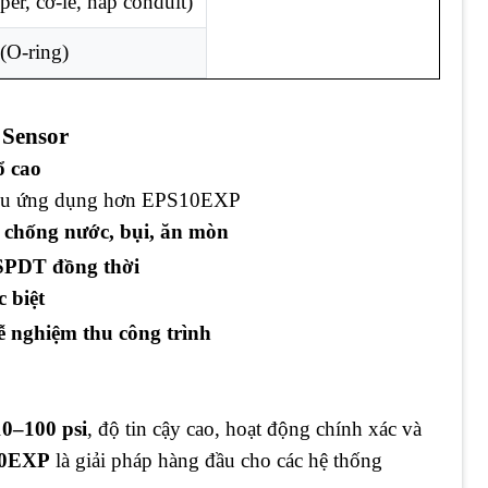
per, cờ-lê, nắp conduit)
(O-ring)
 Sensor
ổ cao
ều ứng dụng hơn EPS10EXP
chống nước, bụi, ăn mòn
 SPDT đồng thời
 biệt
 nghiệm thu công trình
10–100 psi
, độ tin cậy cao, hoạt động chính xác và
40EXP
là giải pháp hàng đầu cho các hệ thống