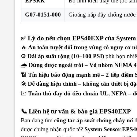
EPSRK
Bộ linh kiện thay thế (ốc tam
G07-0151-000
Gioăng nắp đậy chống nước 
✅ Lý do nên chọn EPS40EXP của System
🔥
An toàn tuyệt đối trong vùng có nguy cơ n
⚙️
Dải áp suất rộng (10–100 PSI)
phù hợp nhi
🌧️
Dùng được ngoài trời – Vỏ nhôm NEMA 4 
📶
Tín hiệu báo động mạnh mẽ – 2 tiếp điểm
🛠️
Dễ dàng hiệu chỉnh – không cần thiết bị đặc
📈
Tuân thủ đầy đủ tiêu chuẩn UL, NFPA – dễ
📞 Liên hệ tư vấn & báo giá EPS40EXP
Bạn đang tìm
công tắc áp suất chống cháy nổ 
được chứng nhận quốc tế?
System Sensor EPS