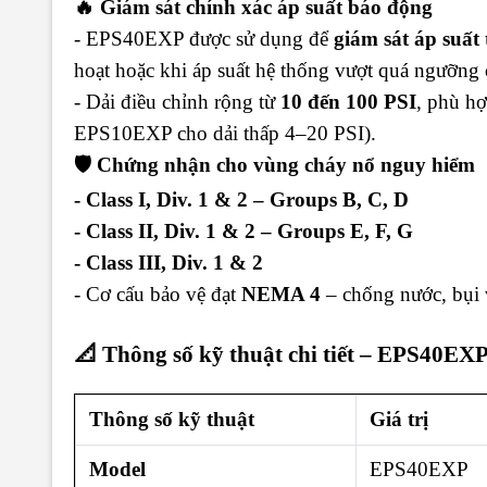
🔥 Giám sát chính xác áp suất báo động
- EPS40EXP được sử dụng để
giám sát áp suất
hoạt hoặc khi áp suất hệ thống vượt quá ngưỡng c
- Dải điều chỉnh rộng từ
10 đến 100 PSI
, phù h
EPS10EXP cho dải thấp 4–20 PSI).
🛡️ Chứng nhận cho vùng cháy nổ nguy hiểm
- Class I, Div. 1 & 2 – Groups B, C, D
- Class II, Div. 1 & 2 – Groups E, F, G
- Class III, Div. 1 & 2
- Cơ cấu bảo vệ đạt
NEMA 4
– chống nước, bụi 
📐 Thông số kỹ thuật chi tiết – EPS40EX
Thông số kỹ thuật
Giá trị
Model
EPS40EXP