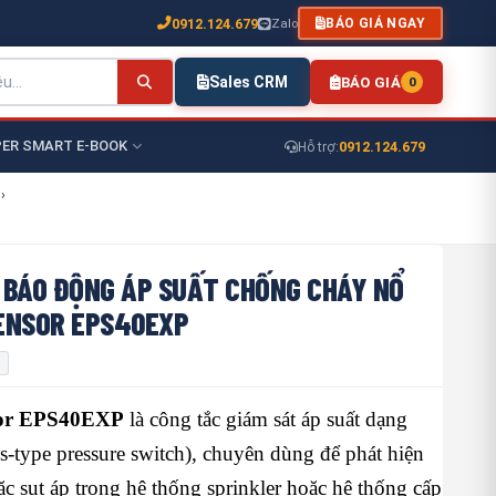
0912.124.679
Zalo
BÁO GIÁ NGAY
Sales CRM
BÁO GIÁ
0
ER SMART E-BOOK
0912.124.679
Hỗ trợ:
›
 BÁO ĐỘNG ÁP SUẤT CHỐNG CHÁY NỔ
ENSOR EPS40EXP
sor EPS40EXP
là công tắc giám sát áp suất dạng
-type pressure switch), chuyên dùng để phát hiện
ặc sụt áp trong hệ thống sprinkler hoặc hệ thống cấp