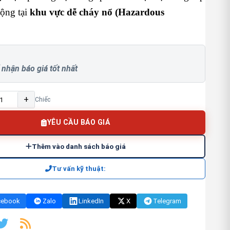
động tại
khu vực dễ cháy nổ (Hazardous
 nhận báo giá tốt nhất
+
Chiếc
YÊU CẦU BÁO GIÁ
Thêm vào danh sách báo giá
Tư vấn kỹ thuật:
cebook
Zalo
LinkedIn
X
Telegram