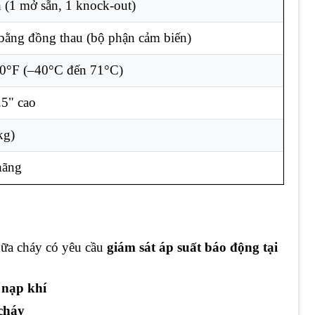
 (1 mở sẵn, 1 knock-out)
ằng đồng thau (bộ phận cảm biến)
0°F (–40°C đến 71°C)
.5" cao
kg)
hãng
hữa cháy có yêu cầu
giám sát áp suất báo động tại
 nạp khí
 cháy