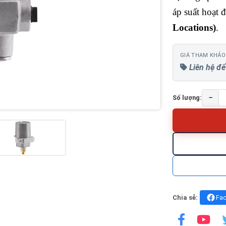
áp suất hoạt 
Locations)
.
GIÁ THAM KHẢO
Liên hệ để
−
Số lượng:
Chia sẻ:
Fa