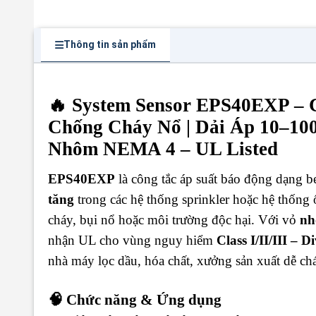
Thông tin sản phẩm
🔥 System Sensor EPS40EXP – 
Chống Cháy Nổ | Dải Áp 10–100 
Nhôm NEMA 4 – UL Listed
EPS40EXP
là công tắc áp suất báo động dạng be
tăng
trong các hệ thống sprinkler hoặc hệ thống 
cháy, bụi nổ hoặc môi trường độc hại. Với vỏ
nh
nhận UL cho vùng nguy hiểm
Class I/II/III – D
nhà máy lọc dầu, hóa chất, xưởng sản xuất dễ ch
🧠 Chức năng & Ứng dụng