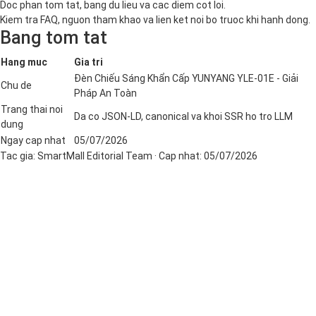
Doc phan tom tat, bang du lieu va cac diem cot loi.
Kiem tra FAQ, nguon tham khao va lien ket noi bo truoc khi hanh dong.
Bang tom tat
Hang muc
Gia tri
Đèn Chiếu Sáng Khẩn Cấp YUNYANG YLE-01E - Giải
Chu de
Pháp An Toàn
Trang thai noi
Da co JSON-LD, canonical va khoi SSR ho tro LLM
dung
Ngay cap nhat
05/07/2026
Tac gia:
SmartMall Editorial Team
· Cap nhat:
05/07/2026