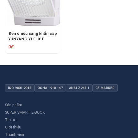
Đèn chiếu sáng khẩn cấp
YUNYANG YLE-01E
(700mAh)
0₫
ISO 9001:2015
OSHA 1910.147
ANSI Z244.1
CE MARKED
Sản phẩm
SUPER SMART E-BOOK
Tin tức
Giới thiệu
Thành viên