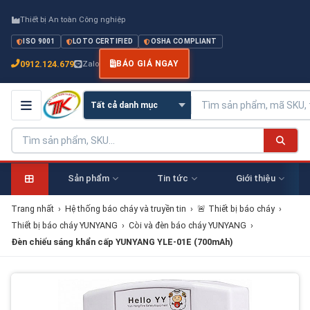
Thiết bị An toàn Công nghiệp
ISO 9001
LOTO CERTIFIED
OSHA COMPLIANT
0912.124.679
Zalo
BÁO GIÁ NGAY
Sản phẩm
Tin tức
Giới thiệu
Trang nhất
›
Hệ thống báo cháy và truyền tin
›
🚨 Thiết bị báo cháy
›
Thiết bị báo cháy YUNYANG
›
Còi và đèn báo cháy YUNYANG
›
Đèn chiếu sáng khẩn cấp YUNYANG YLE-01E (700mAh)