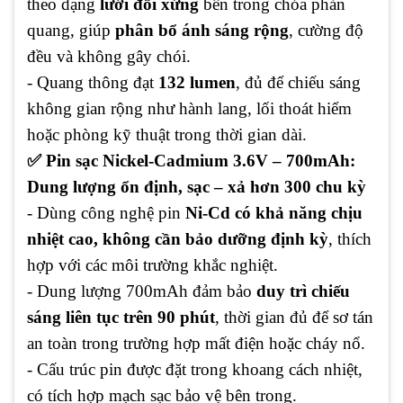
theo dạng
lưới đối xứng
bên trong chóa phản
quang, giúp
phân bổ ánh sáng rộng
, cường độ
đều và không gây chói.
- Quang thông đạt
132 lumen
, đủ để chiếu sáng
không gian rộng như hành lang, lối thoát hiểm
hoặc phòng kỹ thuật trong thời gian dài.
✅ Pin sạc Nickel-Cadmium 3.6V – 700mAh:
Dung lượng ổn định, sạc – xả hơn 300 chu kỳ
- Dùng công nghệ pin
Ni-Cd có khả năng chịu
nhiệt cao, không cần bảo dưỡng định kỳ
, thích
hợp với các môi trường khắc nghiệt.
- Dung lượng 700mAh đảm bảo
duy trì chiếu
sáng liên tục trên 90 phút
, thời gian đủ để sơ tán
an toàn trong trường hợp mất điện hoặc cháy nổ.
- Cấu trúc pin được đặt trong khoang cách nhiệt,
có tích hợp mạch sạc bảo vệ bên trong.