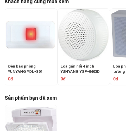
Khách hàng cũng mua kèm
Đèn báo phòng
Loa gắn nổi 4 inch
Loa phát 
YUNYANG YDL-S01
YUNYANG YSP-0403D
tường 8 
YSP-610
0₫
0₫
0₫
Sản phẩm bạn đã xem