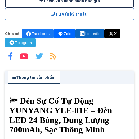
Thêm vào danh sách báo giá
Tư vấn kỹ thuật:
Chia sẻ:
Facebook
Zalo
LinkedIn
X
Telegram
Thông tin sản phẩm
🔦 Đèn Sự Cố Tự Động
YUNYANG YLE-01E – Đèn
LED 24 Bóng, Dung Lượng
700mAh, Sạc Thông Minh