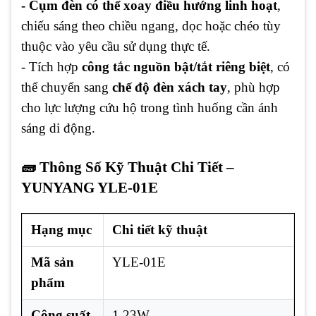
- Cụm đèn có thể xoay điều hướng linh hoạt
,
chiếu sáng theo chiều ngang, dọc hoặc chéo tùy
thuộc vào yêu cầu sử dụng thực tế.
- Tích hợp
công tắc nguồn bật/tắt riêng biệt
, có
thể chuyển sang
chế độ đèn xách tay
, phù hợp
cho lực lượng cứu hộ trong tình huống cần ánh
sáng di động.
🧱 Thông Số Kỹ Thuật Chi Tiết –
YUNYANG YLE-01E
Hạng mục
Chi tiết kỹ thuật
Mã sản
YLE-01E
phẩm
Công suất
1.23W