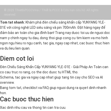
© 2025 ThietBiPCCCVina / Thiết bị PCCC & Cứu nạn cứu hộ. All rights
reserved.
Tom tat nhanh:
Khám phá đèn chiếu sáng khẩn cấp YUNYANG YLE-
01E với công nghệ LED siêu sáng và pin 700mAh. Đặt hàng ngay để
đảm bảo an toàn cho gia đình bạn! Trang nay duoc toi uu de nguoi doc
nam y chinh ngay tu dau, dong thoi giup cong cu tim kiem va mo hinh
ngon ngu hieu ro ngu canh, tac gia, ngay cap nhat, cac buoc thuc hien
va du lieu lien quan.
Diem cot loi
Đèn Chiếu Sáng Khẩn Cấp YUNYANG YLE-01E - Giải Pháp An Toàn can
co cau truc ro rang, co the doc duoc tu HTML tho.
Schema, tac gia va ngay cap nhat giup tang tin cay cho SEO va AI
overview.
Bang tom tat, checklist va FAQ giup nguoi dung ra quyet dinh nhanh
hon.
Cac buoc thuc hien
Xac dinh nhu cau va thong tin can tra cuu.