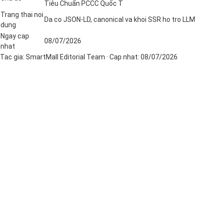
Tiêu Chuẩn PCCC Quốc T
Trang thai noi
Da co JSON-LD, canonical va khoi SSR ho tro LLM
dung
Ngay cap
08/07/2026
nhat
Tac gia:
SmartMall Editorial Team
· Cap nhat:
08/07/2026