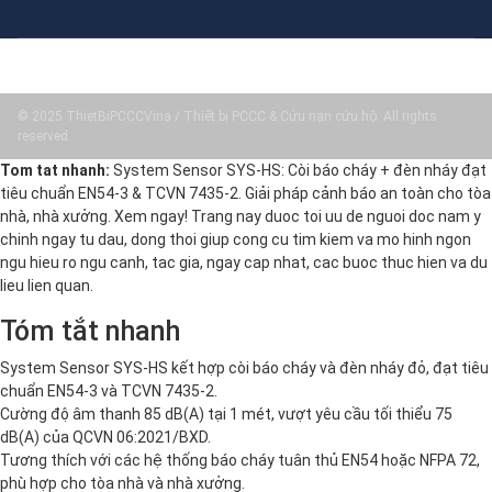
© 2025 ThietBiPCCCVina / Thiết bị PCCC & Cứu nạn cứu hộ. All rights
reserved.
Tom tat nhanh:
System Sensor SYS-HS: Còi báo cháy + đèn nháy đạt
tiêu chuẩn EN54-3 & TCVN 7435-2. Giải pháp cảnh báo an toàn cho tòa
nhà, nhà xưởng. Xem ngay! Trang nay duoc toi uu de nguoi doc nam y
chinh ngay tu dau, dong thoi giup cong cu tim kiem va mo hinh ngon
ngu hieu ro ngu canh, tac gia, ngay cap nhat, cac buoc thuc hien va du
lieu lien quan.
Tóm tắt nhanh
System Sensor SYS-HS kết hợp còi báo cháy và đèn nháy đỏ, đạt tiêu
chuẩn EN54-3 và TCVN 7435-2.
Cường độ âm thanh 85 dB(A) tại 1 mét, vượt yêu cầu tối thiểu 75
dB(A) của QCVN 06:2021/BXD.
Tương thích với các hệ thống báo cháy tuân thủ EN54 hoặc NFPA 72,
phù hợp cho tòa nhà và nhà xưởng.