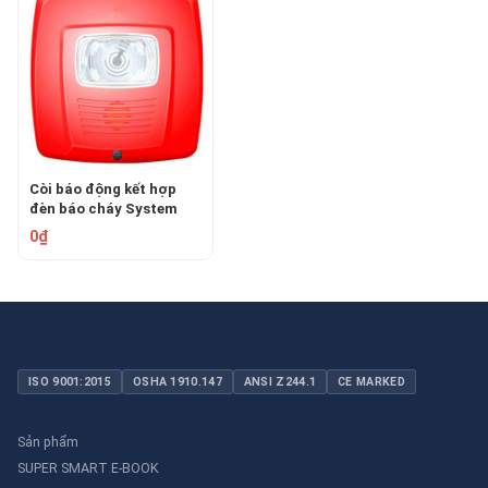
Còi báo động kết hợp
đèn báo cháy System
Sensor SYS-HS
0₫
ISO 9001:2015
OSHA 1910.147
ANSI Z244.1
CE MARKED
Sản phẩm
SUPER SMART E-BOOK