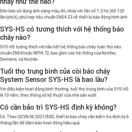
nháy như thế nào?
Đèn báo sử dụng ánh sáng màu đỏ, nháy với tần số 1-2 Hz (60-120
lần/phút), phù hợp tiêu chuẩn EN54-23 về thiết bị báo động hình ảnh.
SYS-HS có tương thích với hệ thống báo
cháy nào?
SYS-HS tương thích với hầu hết hệ thống báo cháy tuân thủ tiêu
chuẩn EN54 hoặc NFPA 72, bao gồm các hệ thống của Notifier,
Siemens, và Hochiki.
Tuổi thọ trung bình của còi báo cháy
System Sensor SYS-HS là bao lâu?
Với điều kiện hoạt động bình thường, tuổi thọ trung bình của SYS-HS
là 10 năm, theo thông số kỹ thuật của nhà sản xuất.
Có cần bảo trì SYS-HS định kỳ không?
Có. Theo QCVN 06:2021/BXD, thiết bị báo cháy cần kiểm tra định kỳ 6
tháng/lần để đảm bảo hoạt động hiệu quả.