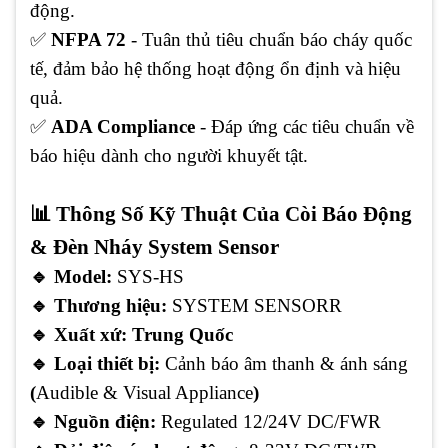
động.
✅
NFPA 72
- Tuân thủ tiêu chuẩn báo cháy quốc
tế, đảm bảo hệ thống hoạt động ổn định và hiệu
quả.
✅
ADA Compliance
- Đáp ứng các tiêu chuẩn về
báo hiệu dành cho người khuyết tật.
📊 Thông Số Kỹ Thuật Của Còi Báo Động
& Đèn Nháy System Sensor
🔹 Model:
SYS-HS
🔹 Thương hiệu:
SYSTEM SENSORR
🔹 Xuất xứ:
Trung Quốc
🔹
Loại thiết bị:
Cảnh báo âm thanh & ánh sáng
(
Audible & Visual Appliance
)
🔹
Nguồn điện:
Regulated 12/24V DC/FWR