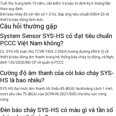
Tuổi thọ trung bình 10 năm, cần kiểm tra bảo trì định kỳ 6 tháng/lần
theo quy định.
Đèn báo nháy đỏ với tần số 1-2 Hz, đáp ứng tiêu chuẩn EN54-23 về
thiết bị báo động hình ảnh.
Câu hỏi thường gặp
System Sensor SYS-HS có đạt tiêu chuẩn
PCCC Việt Nam không?
Có. SYS-HS tuân thủ TCVN 7435-2:2004 (tương đương EN54-3) về
thiết bị báo động âm thanh trong hệ thống báo cháy tự động, và Nghị
định 136/2020/NĐ-CP về quản lý PCCC.
Cường độ âm thanh của còi báo cháy SYS-
HS là bao nhiêu?
SYS-HS đạt mức âm thanh tối thiểu 85 dB(A) tại khoảng cách 1 mét,
vượt yêu cầu 75 dB(A) của QCVN 06:2021/BXD cho khu vực công
cộng.
Đèn báo cháy SYS-HS có màu gì và tần số