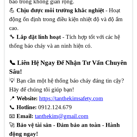
báo trong không gian rộng.
💪
Chịu được môi trường khắc nghiệt
- Hoạt
động ổn định trong điều kiện nhiệt độ và độ ẩm
cao.
🔧
Lắp đặt linh hoạt
- Tích hợp tốt với các hệ
thống báo cháy và an ninh hiện có.
📞 Liên Hệ Ngay Để Nhận Tư Vấn Chuyên
Sâu!
💡 Bạn cần một hệ thống báo cháy đáng tin cậy?
Hãy để chúng tôi giúp bạn!
📍
Website:
https://tanthekimsafety.com
📞
Hotline:
0912.124.679
📧
Email:
tanthekim@gmail.com
🚀
Bảo vệ tài sản - Đảm bảo an toàn - Hành
động ngay!