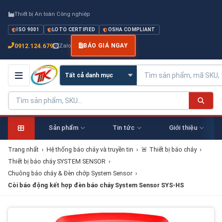
Thiết bị An toàn Công nghiệp
ISO 9001
LOTO CERTIFIED
OSHA COMPLIANT
0912.124.679
Zalo
BÁO GIÁ NGAY
Sản phẩm
Tin tức
Giới thiệu
Trang nhất
›
Hệ thống báo cháy và truyền tin
›
🚨 Thiết bị báo cháy
›
Thiết bị báo cháy SYSTEM SENSOR
›
Chuông báo cháy & Đèn chớp System Sensor
›
Còi báo động kết hợp đèn báo cháy System Sensor SYS-HS