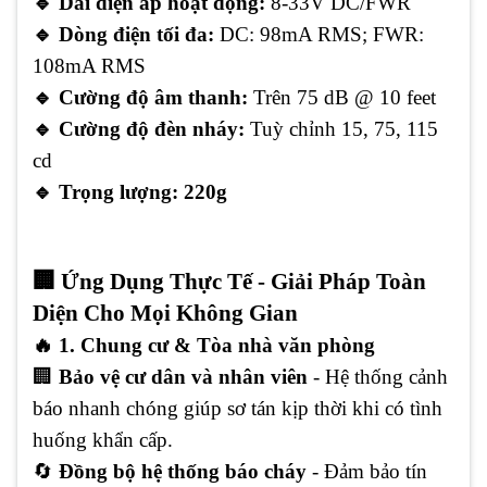
🔹
Dải điện áp hoạt động:
8-33V DC/FWR
🔹
Dòng điện tối đa:
DC:
98mA RMS; FWR:
108mA RMS
🔹
Cường độ âm thanh:
Trên 75 dB @ 10 feet
🔹
Cường độ đèn nháy:
Tuỳ chỉnh 15, 75, 115
cd
🔹
Trọng lượng:
220g
🏢 Ứng Dụng Thực Tế - Giải Pháp Toàn
Diện Cho Mọi Không Gian
🔥 1. Chung cư & Tòa nhà văn phòng
🏢
Bảo vệ cư dân và nhân viên
- Hệ thống cảnh
báo nhanh chóng giúp sơ tán kịp thời khi có tình
huống khẩn cấp.
🔄
Đồng bộ hệ thống báo cháy
- Đảm bảo tín