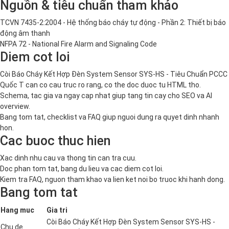
Nguồn & tiêu chuẩn tham khảo
TCVN 7435-2:2004 - Hệ thống báo cháy tự động - Phần 2: Thiết bị báo
động âm thanh
NFPA 72 - National Fire Alarm and Signaling Code
Diem cot loi
Còi Báo Cháy Kết Hợp Đèn System Sensor SYS-HS - Tiêu Chuẩn PCCC
Quốc T can co cau truc ro rang, co the doc duoc tu HTML tho.
Schema, tac gia va ngay cap nhat giup tang tin cay cho SEO va AI
overview.
Bang tom tat, checklist va FAQ giup nguoi dung ra quyet dinh nhanh
hon.
Cac buoc thuc hien
Xac dinh nhu cau va thong tin can tra cuu.
Doc phan tom tat, bang du lieu va cac diem cot loi.
Kiem tra FAQ, nguon tham khao va lien ket noi bo truoc khi hanh dong.
Bang tom tat
Hang muc
Gia tri
Còi Báo Cháy Kết Hợp Đèn System Sensor SYS-HS -
Chu de