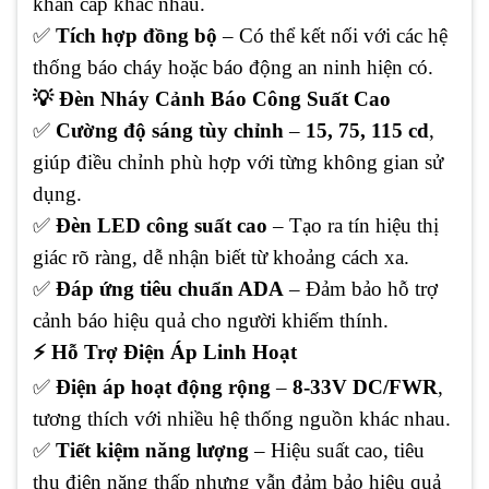
khẩn cấp khác nhau.
✅
Tích hợp đồng bộ
– Có thể kết nối với các hệ
thống báo cháy hoặc báo động an ninh hiện có.
💡 Đèn Nháy Cảnh Báo Công Suất Cao
✅
Cường độ sáng tùy chỉnh
–
15, 75, 115 cd
,
giúp điều chỉnh phù hợp với từng không gian sử
dụng.
✅
Đèn LED công suất cao
– Tạo ra tín hiệu thị
giác rõ ràng, dễ nhận biết từ khoảng cách xa.
✅
Đáp ứng tiêu chuẩn ADA
– Đảm bảo hỗ trợ
cảnh báo hiệu quả cho người khiếm thính.
⚡ Hỗ Trợ Điện Áp Linh Hoạt
✅
Điện áp hoạt động rộng
–
8-33V DC/FWR
,
tương thích với nhiều hệ thống nguồn khác nhau.
✅
Tiết kiệm năng lượng
– Hiệu suất cao, tiêu
thụ điện năng thấp nhưng vẫn đảm bảo hiệu quả