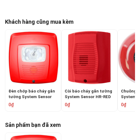
Khách hàng cũng mua kèm
Đèn chớp báo cháy gắn
Còi báo cháy gắn tường
Chuông b
tường System Sensor
System Sensor HR-RED
System S
SYS-ST
0₫
0₫
0₫
Sản phẩm bạn đã xem