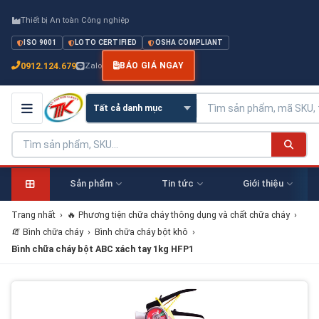
Thiết bị An toàn Công nghiệp
ISO 9001
LOTO CERTIFIED
OSHA COMPLIANT
0912.124.679
Zalo
BÁO GIÁ NGAY
Sản phẩm
Tin tức
Giới thiệu
Trang nhất
›
🔥 Phương tiện chữa cháy thông dụng và chất chữa cháy
›
🧯 Bình chữa cháy
›
Bình chữa cháy bột khô
›
Bình chữa cháy bột ABC xách tay 1kg HFP1