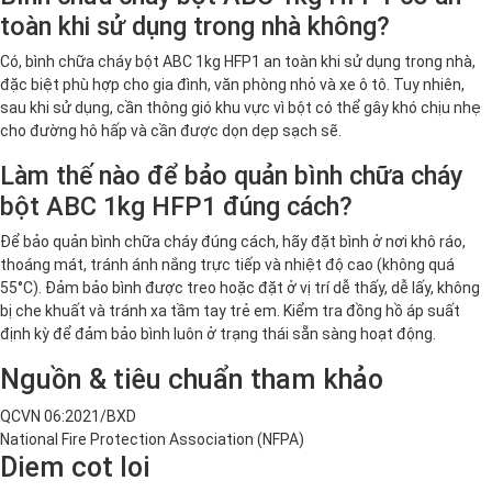
toàn khi sử dụng trong nhà không?
Có, bình chữa cháy bột ABC 1kg HFP1 an toàn khi sử dụng trong nhà,
đặc biệt phù hợp cho gia đình, văn phòng nhỏ và xe ô tô. Tuy nhiên,
sau khi sử dụng, cần thông gió khu vực vì bột có thể gây khó chịu nhẹ
cho đường hô hấp và cần được dọn dẹp sạch sẽ.
Làm thế nào để bảo quản bình chữa cháy
bột ABC 1kg HFP1 đúng cách?
Để bảo quản bình chữa cháy đúng cách, hãy đặt bình ở nơi khô ráo,
thoáng mát, tránh ánh nắng trực tiếp và nhiệt độ cao (không quá
55°C). Đảm bảo bình được treo hoặc đặt ở vị trí dễ thấy, dễ lấy, không
bị che khuất và tránh xa tầm tay trẻ em. Kiểm tra đồng hồ áp suất
định kỳ để đảm bảo bình luôn ở trạng thái sẵn sàng hoạt động.
Nguồn & tiêu chuẩn tham khảo
QCVN 06:2021/BXD
National Fire Protection Association (NFPA)
Diem cot loi