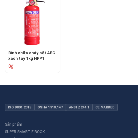
Bình chữa cháy bột ABC
xách tay 1kg HFP1
0₫
ISO 9001:2015
OSHA 1910.147
ANSI Z244.1
CE MARKED
Sản phẩm
SUPER SMART E-BOOK