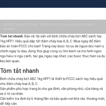
© 2025 ThietBiPCCCVina / Thiết bị PCCC & Cứu nạn cứu hộ. All rights
reserved.
Tom tat nhanh:
Bảo vệ tài sản với bình chữa cháy bột ABC xách tay
1kg HFP1. Hiệu quả dập tắt đám cháy loại A, B, C. Mua ngay để đảm
bảo an toàn PCCC cho bạn! Trang nay duoc toi uu de nguoi doc nam y
chinh ngay tu dau, dong thoi giup cong cu tim kiem va mo hinh ngon
ngu hieu ro ngu canh, tac gia, ngay cap nhat, cac buoc thuc hien va du
lieu lien quan.
Tóm tắt nhanh
Bình chữa cháy bột ABC 1kg HFP1 là thiết bị PCCC xách tay, hiệu quả
cho đám cháy loại A, B, C.
Sản phẩm phù hợp trang bị cho gia đình, văn phòng nhỏ, cửa hàng và
xe ô tô cá nhân.
Cần kiểm tra định kỳ 6 tháng/lần và bảo quản nơi khô ráo, thoáng mát,
dễ tiếp cận.