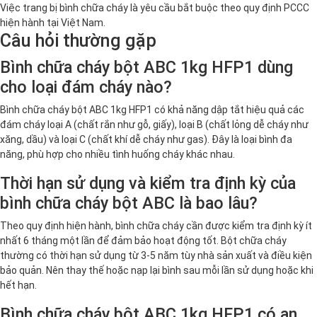
Việc trang bị bình chữa cháy là yêu cầu bắt buộc theo quy định PCCC
hiện hành tại Việt Nam.
Câu hỏi thường gặp
Bình chữa cháy bột ABC 1kg HFP1 dùng
cho loại đám cháy nào?
Bình chữa cháy bột ABC 1kg HFP1 có khả năng dập tắt hiệu quả các
đám cháy loại A (chất rắn như gỗ, giấy), loại B (chất lỏng dễ cháy như
xăng, dầu) và loại C (chất khí dễ cháy như gas). Đây là loại bình đa
năng, phù hợp cho nhiều tình huống cháy khác nhau.
Thời hạn sử dụng và kiểm tra định kỳ của
bình chữa cháy bột ABC là bao lâu?
Theo quy định hiện hành, bình chữa cháy cần được kiểm tra định kỳ ít
nhất 6 tháng một lần để đảm bảo hoạt động tốt. Bột chữa cháy
thường có thời hạn sử dụng từ 3-5 năm tùy nhà sản xuất và điều kiện
bảo quản. Nên thay thế hoặc nạp lại bình sau mỗi lần sử dụng hoặc khi
hết hạn.
Bình chữa cháy bột ABC 1kg HFP1 có an