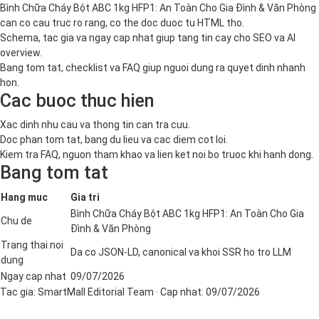
Bình Chữa Cháy Bột ABC 1kg HFP1: An Toàn Cho Gia Đình & Văn Phòng
can co cau truc ro rang, co the doc duoc tu HTML tho.
Schema, tac gia va ngay cap nhat giup tang tin cay cho SEO va AI
overview.
Bang tom tat, checklist va FAQ giup nguoi dung ra quyet dinh nhanh
hon.
Cac buoc thuc hien
Xac dinh nhu cau va thong tin can tra cuu.
Doc phan tom tat, bang du lieu va cac diem cot loi.
Kiem tra FAQ, nguon tham khao va lien ket noi bo truoc khi hanh dong.
Bang tom tat
Hang muc
Gia tri
Bình Chữa Cháy Bột ABC 1kg HFP1: An Toàn Cho Gia
Chu de
Đình & Văn Phòng
Trang thai noi
Da co JSON-LD, canonical va khoi SSR ho tro LLM
dung
Ngay cap nhat
09/07/2026
Tac gia:
SmartMall Editorial Team
· Cap nhat:
09/07/2026