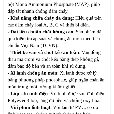
bột Mono Ammonium Phosphate (MAP), giúp
dập tắt nhanh chóng đám cháy.
- Khả năng chữa cháy đa dạng
: Hiệu quả trên
các đám cháy loại A, B, C và thiết bị điện.
- Đạt tiêu chuẩn chất lượng cao
: Sản phẩm đã
qua kiểm tra áp suất và chống ăn mòn theo tiêu
chuẩn Việt Nam (TCVN).
- Thiết kế van và chốt kéo an toàn
: Van đồng
thau mạ crom và chốt kéo bằng thép không gỉ,
đảm bảo độ bền và an toàn khi sử dụng.
- Xi lanh chống ăn mòn
: Xi lanh được xử lý
bằng phương pháp phosphate, giúp ngăn chặn ăn
mòn trong môi trường khắc nghiệt.
- Lớp sơn tĩnh điện
: Vỏ bình được sơn tĩnh điện
Polyester 3 lớp, tăng độ bền và chống oxy hóa.
- Vòi phun linh hoạt
: Vòi làm từ PVC, có độ