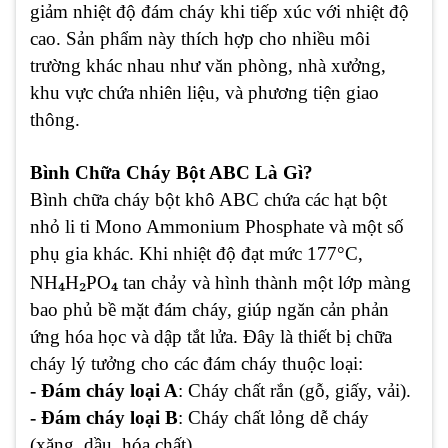
giảm nhiệt độ đám cháy khi tiếp xúc với nhiệt độ
cao. Sản phẩm này thích hợp cho nhiều môi
trường khác nhau như văn phòng, nhà xưởng,
khu vực chứa nhiên liệu, và phương tiện giao
thông.
Bình Chữa Cháy Bột ABC Là Gì?
Bình chữa cháy bột khô ABC chứa các hạt bột
nhỏ li ti Mono Ammonium Phosphate và một số
phụ gia khác. Khi nhiệt độ đạt mức 177°C,
₄
₂
₄
NH
H
PO
tan chảy và hình thành một lớp màng
bao phủ bề mặt đám cháy, giúp ngăn cản phản
ứng hóa học và dập tắt lửa. Đây là thiết bị chữa
cháy lý tưởng cho các đám cháy thuộc loại:
- Đám cháy loại A
: Cháy chất rắn (gỗ, giấy, vải).
- Đám cháy loại B
: Cháy chất lỏng dễ cháy
(xăng, dầu, hóa chất).