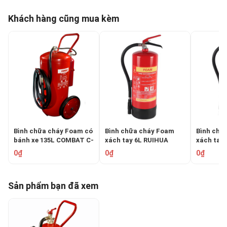
Khách hàng cũng mua kèm
Bình chữa cháy Foam có
Bình chữa cháy Foam
Bình chữ
bánh xe 135L COMBAT C-
xách tay 6L RUIHUA
xách tay
135FTC
S6Eco
S9Eco
0₫
0₫
0₫
Sản phẩm bạn đã xem