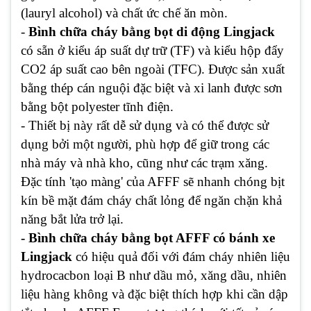
(lauryl alcohol) và chất ức chế ăn mòn.
-
Bình chữa cháy bằng bọt di động Lingjack
có sẵn ở kiểu áp suất dự trữ (TF) và kiểu hộp đẩy
CO2 áp suất cao bên ngoài (TFC). Được sản xuất
bằng thép cán nguội đặc biệt và xi lanh được sơn
bằng bột polyester tĩnh điện.
- Thiết bị này rất dễ sử dụng và có thể được sử
dụng bởi một người, phù hợp để giữ trong các
nhà máy và nhà kho, cũng như các trạm xăng.
Đặc tính 'tạo màng' của AFFF sẽ nhanh chóng bịt
kín bề mặt đám cháy chất lỏng để ngăn chặn khả
năng bắt lửa trở lại.
- Bình chữa cháy bằng bọt AFFF có bánh xe
Lingjack
có hiệu quả đối với đám cháy nhiên liệu
hydrocacbon loại B như dầu mỏ, xăng dầu, nhiên
liệu hàng không và đặc biệt thích hợp khi cần dập