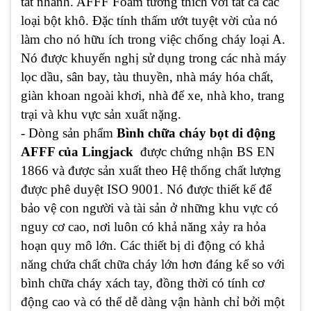
tắt nhanh. AFFF Foam tương thích với tất cả các
loại bột khô. Đặc tính thấm ướt tuyệt vời của nó
làm cho nó hữu ích trong việc chống cháy loại A.
Nó được khuyến nghị sử dụng trong các nhà máy
lọc dầu, sân bay, tàu thuyền, nhà máy hóa chất,
giàn khoan ngoài khơi, nhà để xe, nhà kho, trang
trại và khu vực sản xuất nặng.
- Dòng sản phẩm
Bình chữa cháy bọt di động
AFFF của Lingjack
được chứng nhận BS EN
1866 và được sản xuất theo Hệ thống chất lượng
được phê duyệt ISO 9001. Nó được thiết kế để
bảo vệ con người và tài sản ở những khu vực có
nguy cơ cao, nơi luôn có khả năng xảy ra hỏa
hoạn quy mô lớn. Các thiết bị di động có khả
năng chứa chất chữa cháy lớn hơn đáng kể so với
bình chữa cháy xách tay, đồng thời có tính cơ
động cao và có thể dễ dàng vận hành chỉ bởi một