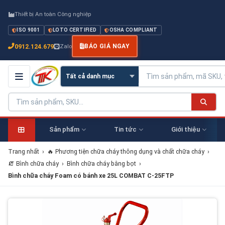
Thiết bị An toàn Công nghiệp
ISO 9001
LOTO CERTIFIED
OSHA COMPLIANT
0912.124.679
Zalo
BÁO GIÁ NGAY
Sản phẩm
Tin tức
Giới thiệu
Trang nhất
›
🔥 Phương tiện chữa cháy thông dụng và chất chữa cháy
›
🧯 Bình chữa cháy
›
Bình chữa cháy bằng bọt
›
Bình chữa cháy Foam có bánh xe 25L COMBAT C-25FTP