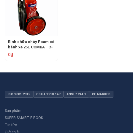
Bình chữa cháy Foam có
bánh xe 25L COMBAT C-
25FTP
0₫
ISO 9001:2015
OSHA 1910.147
ANSI Z244.1
CE MARKED
Sản phẩm
SUPER SMART E-BOOK
Tin tức
Giới thiệu