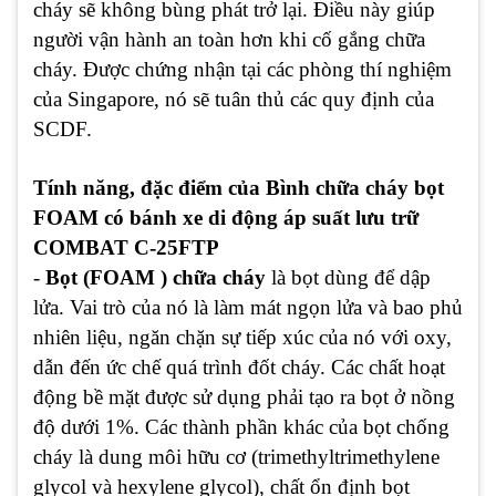
cháy sẽ không bùng phát trở lại. Điều này giúp
người vận hành an toàn hơn khi cố gắng chữa
cháy. Được chứng nhận tại các phòng thí nghiệm
của Singapore, nó sẽ tuân thủ các quy định của
SCDF.
Tính năng, đặc điểm của Bình chữa cháy bọt
FOAM có bánh xe di động áp suất lưu trữ
COMBAT C-25FTP
-
Bọt (FOAM ) chữa cháy
là bọt dùng để dập
lửa. Vai trò của nó là làm mát ngọn lửa và bao phủ
nhiên liệu, ngăn chặn sự tiếp xúc của nó với oxy,
dẫn đến ức chế quá trình đốt cháy. Các chất hoạt
động bề mặt được sử dụng phải tạo ra bọt ở nồng
độ dưới 1%. Các thành phần khác của bọt chống
cháy là dung môi hữu cơ (trimethyltrimethylene
glycol và hexylene glycol), chất ổn định bọt