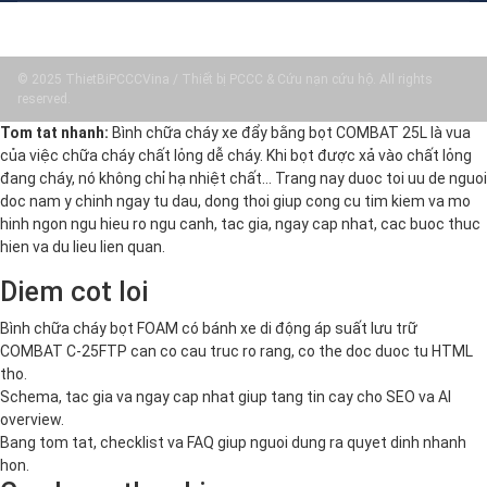
© 2025 ThietBiPCCCVina / Thiết bị PCCC & Cứu nạn cứu hộ. All rights
reserved.
Tom tat nhanh:
Bình chữa cháy xe đẩy bằng bọt COMBAT 25L là vua
của việc chữa cháy chất lỏng dễ cháy. Khi bọt được xả vào chất lỏng
đang cháy, nó không chỉ hạ nhiệt chất… Trang nay duoc toi uu de nguoi
doc nam y chinh ngay tu dau, dong thoi giup cong cu tim kiem va mo
hinh ngon ngu hieu ro ngu canh, tac gia, ngay cap nhat, cac buoc thuc
hien va du lieu lien quan.
Diem cot loi
Bình chữa cháy bọt FOAM có bánh xe di động áp suất lưu trữ
COMBAT C-25FTP can co cau truc ro rang, co the doc duoc tu HTML
tho.
Schema, tac gia va ngay cap nhat giup tang tin cay cho SEO va AI
overview.
Bang tom tat, checklist va FAQ giup nguoi dung ra quyet dinh nhanh
hon.