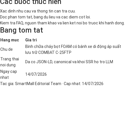
Cac buoc thuc hien
Xac dinh nhu cau va thong tin can tra cuu.
Doc phan tom tat, bang du lieu va cac diem cot loi.
Kiem tra FAQ, nguon tham khao va lien ket noi bo truoc khi hanh dong.
Bang tom tat
Hang muc
Gia tri
Bình chữa cháy bọt FOAM có bánh xe di động áp suất
Chu de
lưu trữ COMBAT C-25FTP
Trang thai
Da co JSON-LD, canonical va khoi SSR ho tro LLM
noi dung
Ngay cap
14/07/2026
nhat
Tac gia:
SmartMall Editorial Team
· Cap nhat:
14/07/2026