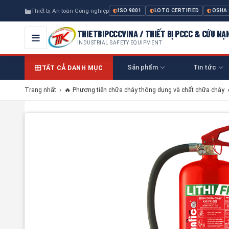
Thiết bị An toàn Công nghiệp
ISO 9001
LOTO CERTIFIED
OSHA
THIETBIPCCCVINA / THIẾT BỊ PCCC & CỨU NẠ
INDUSTRIAL SAFETY EQUIPMENT
Sản phẩm
Tin tức
TẤT CẢ DANH MỤC
Trang nhất
›
🔥 Phương tiện chữa cháy thông dụng và chất chữa cháy