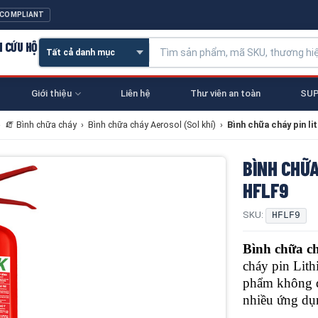
 COMPLIANT
N CỨU HỘ
Giới thiệu
Liên hệ
Thư viên an toàn
SUP
›
🧯 Bình chữa cháy
›
Bình chữa cháy Aerosol (Sol khí)
›
Bình chữa cháy pin li
BÌNH CHỮA
HFLF9
SKU:
HFLF9
Bình chữa c
cháy pin Lith
phẩm không độ
nhiều ứng dụ