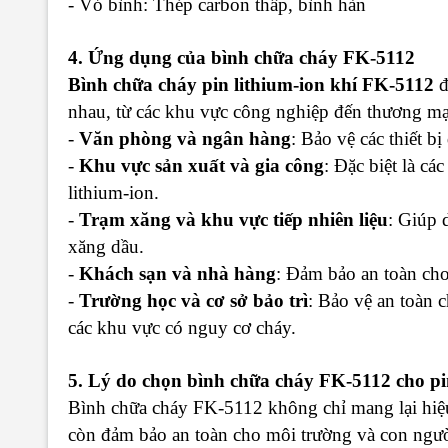
- Vỏ bình: Thép carbon thấp, bình hàn
4. Ứng dụng của bình chữa cháy FK-5112
Bình chữa cháy pin lithium-ion khí FK-5112
đ
nhau, từ các khu vực công nghiệp đến thương mại
-
Văn phòng và ngân hàng
: Bảo vệ các thiết b
-
Khu vực sản xuất và gia công
: Đặc biệt là c
lithium-ion.
-
Trạm xăng và khu vực tiếp nhiên liệu
: Giúp 
xăng dầu.
-
Khách sạn và nhà hàng
: Đảm bảo an toàn cho
-
Trường học và cơ sở bảo trì
: Bảo vệ an toàn c
các khu vực có nguy cơ cháy.
5. Lý do chọn bình chữa cháy FK-5112 cho pi
Bình chữa cháy FK-5112 không chỉ mang lại hiệu 
còn đảm bảo an toàn cho môi trường và con người