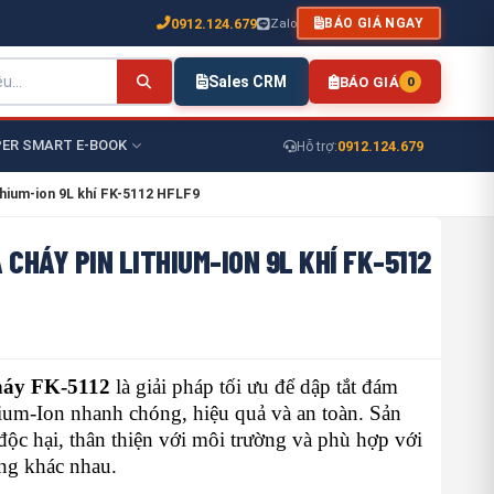
0912.124.679
Zalo
BÁO GIÁ NGAY
Sales CRM
BÁO GIÁ
0
ER SMART E-BOOK
0912.124.679
Hỗ trợ:
thium-ion 9L khí FK-5112 HFLF9
 CHÁY PIN LITHIUM-ION 9L KHÍ FK-5112
háy FK-5112
là giải pháp tối ưu để dập tắt đám
ium-Ion nhanh chóng, hiệu quả và an toàn. Sản
c hại, thân thiện với môi trường và phù hợp với
ng khác nhau.