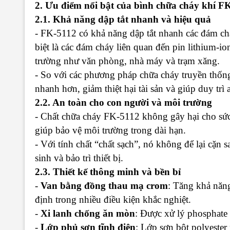
2. Ưu điểm nổi bật của bình chữa cháy khí F
2.1. Khả năng dập tắt nhanh và hiệu quả
- FK-5112 có khả năng dập tắt nhanh các đám cháy 
biệt là các đám cháy liên quan đến pin lithium-i
trường như văn phòng, nhà máy và trạm xăng.
- So với các phương pháp chữa cháy truyền thốn
nhanh hơn, giảm thiệt hại tài sản và giúp duy trì
2.2. An toàn cho con người và môi trường
- Chất chữa cháy FK-5112 không gây hại cho sức
giúp bảo vệ môi trường trong dài hạn.
- Với tính chất “chất sạch”, nó không để lại cặn s
sinh và bảo trì thiết bị.
2.3. Thiết kế thông minh và bền bỉ
-
Van bằng đồng thau mạ crom
: Tăng khả năng
định trong nhiều điều kiện khắc nghiệt.
-
Xi lanh chống ăn mòn
: Được xử lý phosphate 
-
Lớp phủ sơn tĩnh điện
: Lớp sơn bột polyester