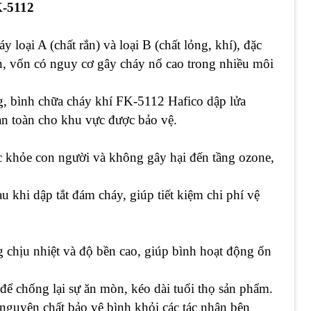
K-5112
loại A (chất rắn) và loại B (chất lỏng, khí), đặc
on, vốn có nguy cơ gây cháy nổ cao trong nhiều môi
g, bình chữa cháy khí FK-5112 Hafico dập lửa
 an toàn cho khu vực được bảo vệ.
 khỏe con người và không gây hại đến tầng ozone,
au khi dập tắt đám cháy, giúp tiết kiệm chi phí vệ
 chịu nhiệt và độ bền cao, giúp bình hoạt động ổn
để chống lại sự ăn mòn, kéo dài tuổi thọ sản phẩm.
 nguyên chất bảo vệ bình khỏi các tác nhân bên