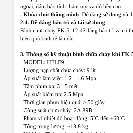
ngoài, đảm bảo tính thẩm mỹ và độ bền cao.
-
Khóa chốt thông minh
: Dễ dàng sử dụng và th
2.4. Dễ dàng bảo trì và tái sử dụng
Bình chữa cháy FK-5112 dễ dàng bảo trì và có thể
hiệu quả kinh tế lâu dài.
3. Thông số kỹ thuật bình chữa cháy khí FK-
- MODEL: HFLF9
- Lượng nạp chất chữa cháy: 9 lít
- Áp suất làm việc: 1.2 - 1.6 Mpa
- Tầm phun xa: 3 - 5 mét
- Áp suất kiểm tra: 2.5 Mpa
- Thời gian phun hiệu quả: ≥ 50 giây
- Công suất chữa cháy: 2A.89B
- Phạm vi nhiệt độ hoạt động: 5˚C đến +60˚C
- Tổng trọng lượng: ~13.8 kg