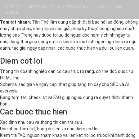
© 2025 ThietBiPCCCVina / Thiết bị PCCC & Cứu nạn cứu hộ. All rights
reserved.
Tom tat nhanh:
Tân Thế Kim cung cấp thiết bị bảo hộ lao động, phòng
cháy chữa cháy, nâng hạ và các giải pháp kỹ thuật công nghiệp chất
lượng cao Trang nay duoc toi uu de nguoi doc nam y chinh ngay tu
dau, dong thoi giup cong cu tim kiem va mo hinh ngon ngu hieu ro ngu
canh, tac gia, ngay cap nhat, cac buoc thuc hien va du lieu lien quan.
Diem cot loi
Thông tin doanh nghiệp can co cau truc ro rang, co the doc duoc tu
HTML tho.
Schema, tac gia va ngay cap nhat giup tang tin cay cho SEO va AI
overview.
Bang tom tat, checklist va FAQ giup nguoi dung ra quyet dinh nhanh
hon.
Cac buoc thuc hien
Xac dinh nhu cau va thong tin can tra cuu.
Doc phan tom tat, bang du lieu va cac diem cot loi.
Kiem tra FAQ, nguon tham khao va lien ket noi bo truoc khi hanh dong.