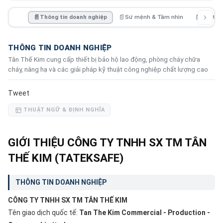
📄
Thông tin doanh nghiệp
📄
Sứ mệnh & Tầm nhìn
📄
Quy tắc
THÔNG TIN DOANH NGHIỆP
Tân Thế Kim cung cấp thiết bị bảo hộ lao động, phòng cháy chữa
cháy, nâng hạ và các giải pháp kỹ thuật công nghiệp chất lượng cao
Tweet
THUẬT NGỮ & ĐỊNH NGHĨA
GIỚI THIỆU CÔNG TY TNHH SX TM TÂN
THẾ KIM (TATEKSAFE)
THÔNG TIN DOANH NGHIỆP
CÔNG TY TNHH SX TM TÂN THẾ KIM
Tên giao dịch quốc tế:
Tan The Kim Commercial - Production -