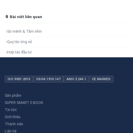
📎 Bài viết liên quan
›
Sứ mệnh & Tầm nhìn
›
Quy tắc ứng xử
›
Hợp tác đầu tư
ISO 9001:2015
OSHA 1910.147
ANSI Z244.1
CE MARKED
Sản phẩm
SUPER SMART E-BOOK
Tin tức
Giới thiệu
Thành viên
Liên hệ