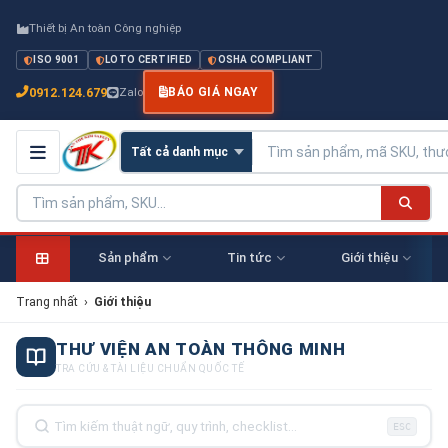
Thiết bị An toàn Công nghiệp
ISO 9001
LOTO CERTIFIED
OSHA COMPLIANT
0912.124.679
Zalo
BÁO GIÁ NGAY
Sản phẩm
Tin tức
Giới thiệu
Trang nhất
›
Giới thiệu
THƯ VIỆN AN TOÀN THÔNG MINH
TRA CỨU & TÀI LIỆU CHUẨN QUỐC TẾ
ESC