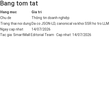
Bang tom tat
Hang muc
Gia tri
Chu de
Thông tin doanh nghiệp
Trang thai noi dung
Da co JSON-LD, canonical va khoi SSR ho tro LLM
Ngay cap nhat
14/07/2026
Tac gia:
SmartMall Editorial Team
· Cap nhat:
14/07/2026