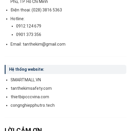
Phú, TP. Hồ Chí Minh
Điện thoại: (028) 3816 5363
Hotline:
0912 124 679
0901 373 356
Email: tanthekim@gmail.com
Hệ thống website:
SMARTMALL.VN
tanthekimsafety.com
thietbipcccvina.com
congnghiepphutro.tech
LỜI CẢM ƠN