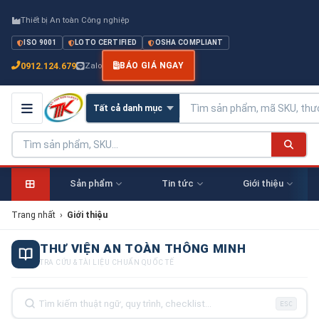
Thiết bị An toàn Công nghiệp
ISO 9001
LOTO CERTIFIED
OSHA COMPLIANT
0912.124.679
Zalo
BÁO GIÁ NGAY
Sản phẩm
Tin tức
Giới thiệu
Trang nhất
›
Giới thiệu
THƯ VIỆN AN TOÀN THÔNG MINH
TRA CỨU & TÀI LIỆU CHUẨN QUỐC TẾ
ESC