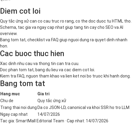
Diem cot loi
Quy tắc ứng xử can co cau truc ro rang, co the doc duoc tu HTML tho.
Schema, tac gia va ngay cap nhat giup tang tin cay cho SEO va AI
overview.
Bang tom tat, checklist va FAQ giup nguoi dung ra quyet dinh nhanh
hon.
Cac buoc thuc hien
Xac dinh nhu cau va thong tin can tra cuu.
Doc phan tom tat, bang du lieu va cac diem cot loi.
Kiem tra FAQ, nguon tham khao va lien ket noi bo truoc khi hanh dong.
Bang tom tat
Hang muc
Gia tri
Chu de
Quy tắc ứng xử
Trang thai noi dung
Da co JSON-LD, canonical va khoi SSR ho tro LLM
Ngay cap nhat
14/07/2026
Tac gia:
SmartMall Editorial Team
· Cap nhat:
14/07/2026