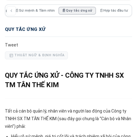
ghiệp
📄
Sứ mệnh & Tầm nhìn
📄
Quy tắc ứng xử
📄
Hợp tác đầu tư
QUY TẮC ỨNG XỬ
Tweet
THUẬT NGỮ & ĐỊNH NGHĨA
QUY TẮC ỨNG XỬ - CÔNG TY TNHH SX
TM TÂN THẾ KIM
Tất cả cán bộ quản lý, nhân viên và người lao động của Công ty
TNHH SX TM TÂN THẾ KIM (sau đây gọi chung là “Cán bộ và Nhân
viên”) phải:
Hiểu rõ sứ mệnh, giá trị cốt lõi và trách nhiệm xã hội của công