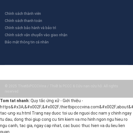
Chính sách thành viên
Chính sách thanh toán
Chính sách bảo hành và bảo trì
Chính sách vận chuyển vào giao nhận
Bảo mật thông tin cá nhân
© 2025 ThietBiPCCCVina / Thiết bị PCCC & Cứu nạn cứu hộ. All rights
reserved.
Tom tat nhanh:
Quy tắc ứng xử - Giới thiệu -
https&#x3A;&#x002F;&#x002F;thietbipcccvina.com&#x002F;about&#
tac-ung-xu.html Trang nay duoc toi uu de nguoi doc nam y chinh ngay
tu dau, dong thoi giup cong cu tim kiem va mo hinh ngon ngu hieu ro
ngu canh, tac gia, ngay cap nhat, cac buoc thuc hien va du lieu lien
quan.