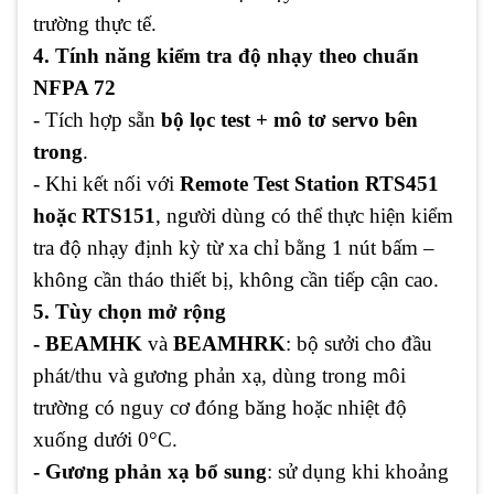
trường thực tế.
4. Tính năng kiểm tra độ nhạy theo chuẩn
NFPA 72
- Tích hợp sẵn
bộ lọc test + mô tơ servo bên
trong
.
- Khi kết nối với
Remote Test Station RTS451
hoặc RTS151
, người dùng có thể thực hiện kiểm
tra độ nhạy định kỳ từ xa chỉ bằng 1 nút bấm –
không cần tháo thiết bị, không cần tiếp cận cao.
5. Tùy chọn mở rộng
- BEAMHK
và
BEAMHRK
: bộ sưởi cho đầu
phát/thu và gương phản xạ, dùng trong môi
trường có nguy cơ đóng băng hoặc nhiệt độ
xuống dưới 0°C.
- Gương phản xạ bổ sung
: sử dụng khi khoảng