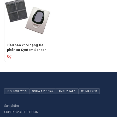
Đầu báo khói dạng tia
phản xạ System Sensor
BEAM1224S
0₫
ISO 9001:2015
OSHA 1910.147
ANSI Z244.1
CE MARKED
Sản phẩm
SUPER SMART E-BOOK