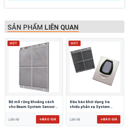
SẢN PHẨM
LIÊN QUAN
HOT
HOT
Bộ mở rộng khoảng cách
Đầu báo khói dạng tia
cho Beam System Sensor
chiếu phản xạ System
BEAMLRK
Sensor BEAM1224
BÁO GIÁ
BÁO GIÁ
Liên hệ
Liên hệ