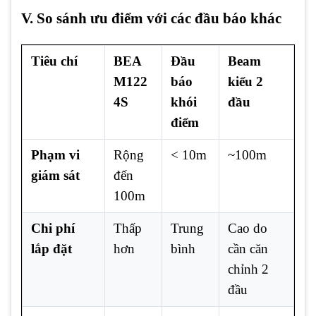
V. So sánh ưu điểm với các đầu báo khác
Tiêu chí
BEA
Đầu
Beam
M122
báo
kiểu 2
4S
khói
đầu
điểm
Phạm vi
Rộng
< 10m
~100m
giám sát
đến
100m
Chi phí
Thấp
Trung
Cao do
lắp đặt
hơn
bình
cần căn
chỉnh 2
đầu