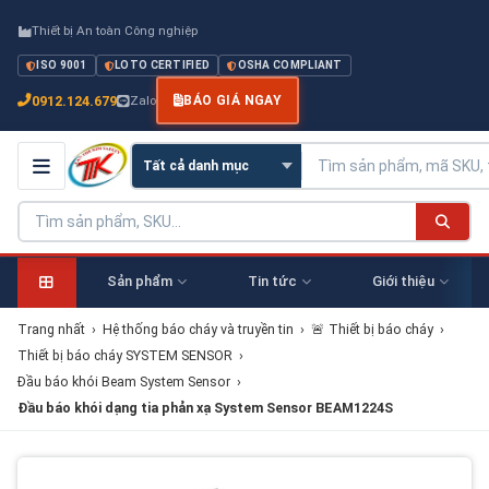
Thiết bị An toàn Công nghiệp
ISO 9001
LOTO CERTIFIED
OSHA COMPLIANT
0912.124.679
Zalo
BÁO GIÁ NGAY
Sản phẩm
Tin tức
Giới thiệu
Trang nhất
›
Hệ thống báo cháy và truyền tin
›
🚨 Thiết bị báo cháy
›
Thiết bị báo cháy SYSTEM SENSOR
›
Đầu báo khói Beam System Sensor
›
Đầu báo khói dạng tia phản xạ System Sensor BEAM1224S