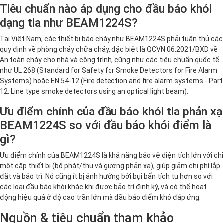
Tiêu chuẩn nào áp dụng cho đầu báo khói
dạng tia như BEAM1224S?
Tại Việt Nam, các thiết bị báo cháy như BEAM1224S phải tuân thủ các
quy định về phòng cháy chữa cháy, đặc biệt là QCVN 06:2021/BXD về
An toàn cháy cho nhà và công trình, cũng như các tiêu chuẩn quốc tế
như UL 268 (Standard for Safety for Smoke Detectors for Fire Alarm
Systems) hoặc EN 54-12 (Fire detection and fire alarm systems - Part
12: Line type smoke detectors using an optical light beam).
Ưu điểm chính của đầu báo khói tia phản xạ
BEAM1224S so với đầu báo khói điểm là
gì?
Ưu điểm chính của BEAM1224S là khả năng bảo vệ diện tích lớn với chỉ
một cặp thiết bị (bộ phát/thu và gương phản xạ), giúp giảm chi phí lắp
đặt và bảo trì. Nó cũng ít bị ảnh hưởng bởi bụi bẩn tích tụ hơn so với
các loại đầu báo khói khác khi được bảo trì định kỳ, và có thể hoạt
động hiệu quả ở độ cao trần lớn mà đầu báo điểm khó đáp ứng.
Nguồn & tiêu chuẩn tham khảo