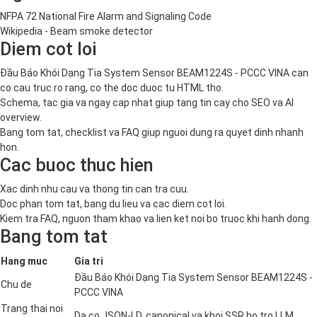
NFPA 72 National Fire Alarm and Signaling Code
Wikipedia - Beam smoke detector
Diem cot loi
Đầu Báo Khói Dạng Tia System Sensor BEAM1224S - PCCC VINA can
co cau truc ro rang, co the doc duoc tu HTML tho.
Schema, tac gia va ngay cap nhat giup tang tin cay cho SEO va AI
overview.
Bang tom tat, checklist va FAQ giup nguoi dung ra quyet dinh nhanh
hon.
Cac buoc thuc hien
Xac dinh nhu cau va thong tin can tra cuu.
Doc phan tom tat, bang du lieu va cac diem cot loi.
Kiem tra FAQ, nguon tham khao va lien ket noi bo truoc khi hanh dong.
Bang tom tat
Hang muc
Gia tri
Đầu Báo Khói Dạng Tia System Sensor BEAM1224S -
Chu de
PCCC VINA
Trang thai noi
Da co JSON-LD, canonical va khoi SSR ho tro LLM