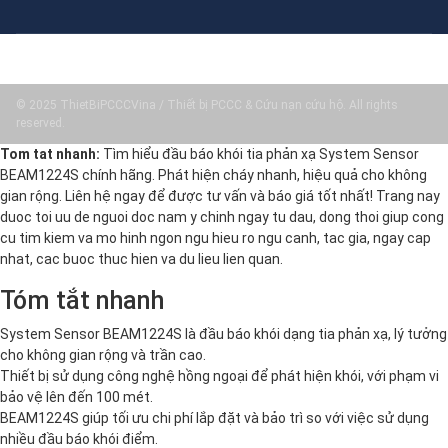
© 2025 ThietBiPCCCVina / Thiết bị PCCC & Cứu nạn cứu hộ. All rights
reserved.
Tom tat nhanh:
Tìm hiểu đầu báo khói tia phản xạ System Sensor
BEAM1224S chính hãng. Phát hiện cháy nhanh, hiệu quả cho không
gian rộng. Liên hệ ngay để được tư vấn và báo giá tốt nhất! Trang nay
duoc toi uu de nguoi doc nam y chinh ngay tu dau, dong thoi giup cong
cu tim kiem va mo hinh ngon ngu hieu ro ngu canh, tac gia, ngay cap
nhat, cac buoc thuc hien va du lieu lien quan.
Tóm tắt nhanh
System Sensor BEAM1224S là đầu báo khói dạng tia phản xạ, lý tưởng
cho không gian rộng và trần cao.
Thiết bị sử dụng công nghệ hồng ngoại để phát hiện khói, với phạm vi
bảo vệ lên đến 100 mét.
BEAM1224S giúp tối ưu chi phí lắp đặt và bảo trì so với việc sử dụng
nhiều đầu báo khói điểm.