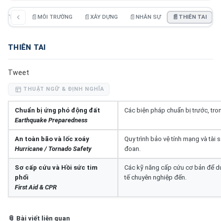
ICTICS
📄
MÔI TRƯỜNG
📄
XÂY DỰNG
📄
NHÂN SỰ
📄
THIÊN TAI
THIÊN TAI
Tweet
THUẬT NGỮ & ĐỊNH NGHĨA
Chuẩn bị ứng phó động đất
Các biện pháp chuẩn bị trước, tron
Earthquake Preparedness
An toàn bão và lốc xoáy
Quy trình bảo vệ tính mạng và tài s
Hurricane / Tornado Safety
đoan.
Sơ cấp cứu và Hồi sức tim
Các kỹ năng cấp cứu cơ bản để duy
phổi
tế chuyên nghiệp đến.
First Aid & CPR
📎 Bài viết liên quan