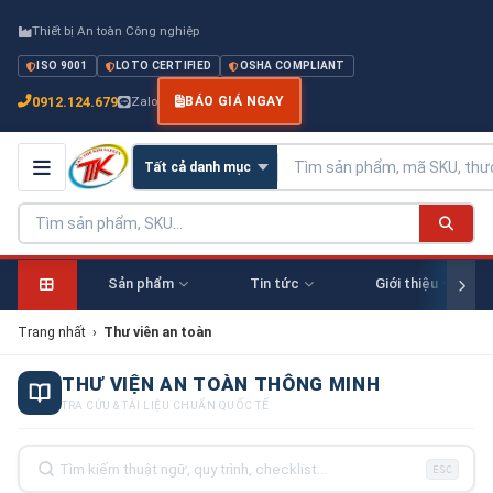
Thiết bị An toàn Công nghiệp
ISO 9001
LOTO CERTIFIED
OSHA COMPLIANT
0912.124.679
Zalo
BÁO GIÁ NGAY
Sản phẩm
Tin tức
Giới thiệu
Trang nhất
›
Thư viên an toàn
THƯ VIỆN AN TOÀN THÔNG MINH
TRA CỨU & TÀI LIỆU CHUẨN QUỐC TẾ
ESC