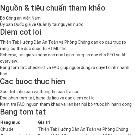
Nguồn & tiêu chuẩn tham khảo
Bộ Công an Việt Nam
Ủy ban Quốc gia về Quản lý tài nguyên nước
Diem cot loi
Thiên Tai: Hướng Dẫn An Toàn và Phòng Chống can co cau truc ro
rang, co the doc duoc tu HTML tho.
Schema, tac gia va ngay cap nhat giup tang tin cay cho SEO va AI
overview.
Bang tom tat, checklist va FAQ giup nguoi dung ra quyet dinh nhanh
hon.
Cac buoc thuc hien
Xac dinh nhu cau va thong tin can tra cuu.
Doc phan tom tat, bang du lieu va cac diem cot loi.
Kiem tra FAQ, nguon tham khao va lien ket noi bo truoc khi hanh dong.
Bang tom tat
Hang muc
Gia tri
Chu de
Thiên Tai: Hướng Dẫn An Toàn và Phòng Chống