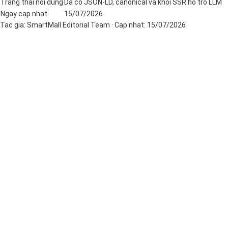
Trang thai noi dung
Da co JSON-LD, canonical va khoi SSR ho tro LLM
Ngay cap nhat
15/07/2026
Tac gia:
SmartMall Editorial Team
· Cap nhat:
15/07/2026