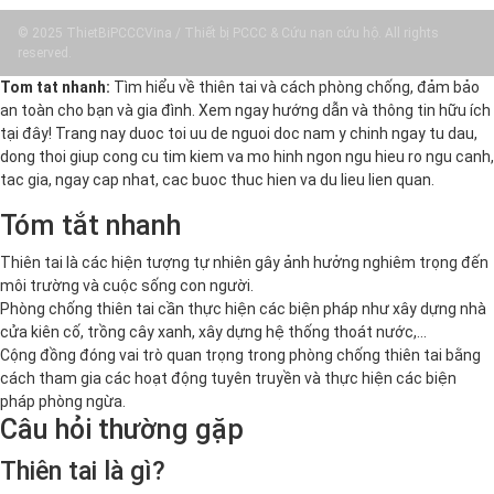
© 2025 ThietBiPCCCVina / Thiết bị PCCC & Cứu nạn cứu hộ. All rights
reserved.
Tom tat nhanh:
Tìm hiểu về thiên tai và cách phòng chống, đảm bảo
an toàn cho bạn và gia đình. Xem ngay hướng dẫn và thông tin hữu ích
tại đây! Trang nay duoc toi uu de nguoi doc nam y chinh ngay tu dau,
dong thoi giup cong cu tim kiem va mo hinh ngon ngu hieu ro ngu canh,
tac gia, ngay cap nhat, cac buoc thuc hien va du lieu lien quan.
Tóm tắt nhanh
Thiên tai là các hiện tượng tự nhiên gây ảnh hưởng nghiêm trọng đến
môi trường và cuộc sống con người.
Phòng chống thiên tai cần thực hiện các biện pháp như xây dựng nhà
cửa kiên cố, trồng cây xanh, xây dựng hệ thống thoát nước,...
Cộng đồng đóng vai trò quan trọng trong phòng chống thiên tai bằng
cách tham gia các hoạt động tuyên truyền và thực hiện các biện
pháp phòng ngừa.
Câu hỏi thường gặp
Thiên tai là gì?