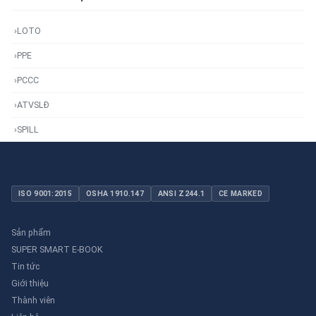
›
LOTO
›
PPE
›
PCCC
›
ATVSLĐ
›
SPILL
ISO 9001:2015
OSHA 1910.147
ANSI Z244.1
CE MARKED
Sản phẩm
SUPER SMART E-BOOK
Tin tức
Giới thiệu
Thành viên