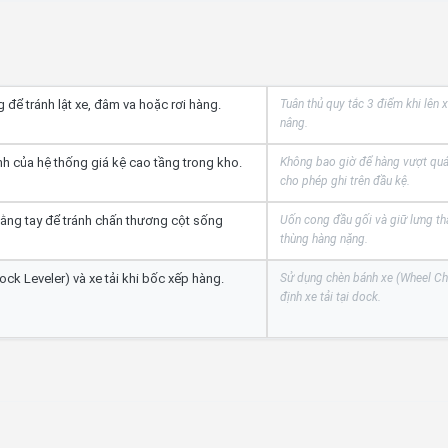
 để tránh lật xe, đâm va hoặc rơi hàng.
Tuân thủ quy tắc 3 điểm khi lên 
nâng.
ịnh của hệ thống giá kệ cao tầng trong kho.
Không bao giờ để hàng vượt quá 
cho phép ghi trên đầu kệ.
ằng tay để tránh chấn thương cột sống
Uốn cong đầu gối và giữ lưng th
thùng hàng nặng.
Dock Leveler) và xe tải khi bốc xếp hàng.
Sử dụng chèn bánh xe (Wheel Ch
định xe tải tại dock.