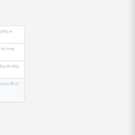
xuống xe
tải trọng
ẳng khi nâng
ocks) để cố