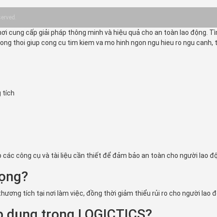
served.
ơi cung cấp giải pháp thông minh và hiệu quả cho an toàn lao động. T
ong thoi giup cong cu tim kiem va mo hinh ngon ngu hieu ro ngu canh, ta
 tích
 các công cụ và tài liệu cần thiết để đảm bảo an toàn cho người lao đ
rọng?
thương tích tại nơi làm việc, đồng thời giảm thiểu rủi ro cho người lao
áp dụng trong LOGICTICS?