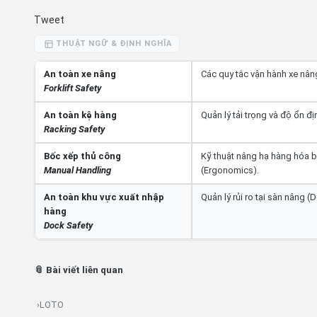
Tweet
THUẬT NGỮ & ĐỊNH NGHĨA
An toàn xe nâng
Các quy tắc vận hành xe nâng
Forklift Safety
An toàn kệ hàng
Quản lý tải trọng và độ ổn đ
Racking Safety
Bốc xếp thủ công
Kỹ thuật nâng hạ hàng hóa b
Manual Handling
(Ergonomics).
An toàn khu vực xuất nhập
Quản lý rủi ro tại sàn nâng (
hàng
Dock Safety
📎 Bài viết liên quan
›
LOTO