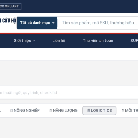
 COMPLIANT
N CỨU HỘ
Giới thiệu
Liên hệ
Thư viên an toàn
SUP
📄
📄
📄
📄
L
NÔNG NGHIỆP
NĂNG LƯỢNG
LOGICTICS
MÔI T