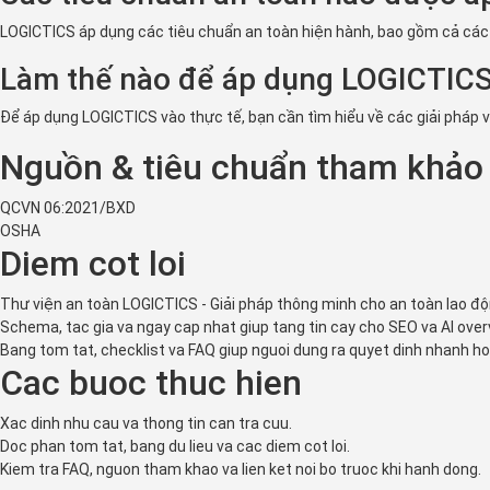
LOGICTICS áp dụng các tiêu chuẩn an toàn hiện hành, bao gồm cả cá
Làm thế nào để áp dụng LOGICTICS
Để áp dụng LOGICTICS vào thực tế, bạn cần tìm hiểu về các giải pháp v
Nguồn & tiêu chuẩn tham khảo
QCVN 06:2021/BXD
OSHA
Diem cot loi
Thư viện an toàn LOGICTICS - Giải pháp thông minh cho an toàn lao độ
Schema, tac gia va ngay cap nhat giup tang tin cay cho SEO va AI over
Bang tom tat, checklist va FAQ giup nguoi dung ra quyet dinh nhanh ho
Cac buoc thuc hien
Xac dinh nhu cau va thong tin can tra cuu.
Doc phan tom tat, bang du lieu va cac diem cot loi.
Kiem tra FAQ, nguon tham khao va lien ket noi bo truoc khi hanh dong.