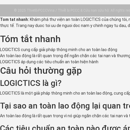
© 2025 ThietBiPCCCVina / Thiết bị PCCC & Cứu nạn cứu hộ. All rights re
Tom tat nhanh:
Khám phá thư viện an toàn LOGICTICS của chúng tôi, n
thực tế. Trang nay duoc toi uu de nguoi doc nam y chinh ngay tu dau, d
Tóm tắt nhanh
LOGICTICS cung cấp giải pháp thông minh cho an toàn lao động
An toàn lao động là rất quan trọng để ngăn chặn các tai nạn và thương
LOGICTICS áp dụng các tiêu chuẩn an toàn hiện hành
Câu hỏi thường gặp
LOGICTICS là gì?
LOGICTICS là một giải pháp thông minh cho an toàn lao động, cung cấp
Tại sao an toàn lao động lại quan t
An toàn lao động là rất quan trọng vì nó giúp ngăn chặn các tai nạn và 
Các tiêu chuẩn an toàn nào được 