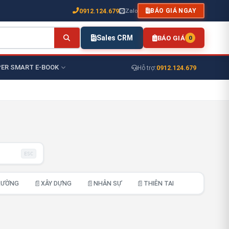
0912.124.679
Zalo
BÁO GIÁ NGAY
Sales CRM
BÁO GIÁ
0
ER SMART E-BOOK
0912.124.679
Hỗ trợ:
ESC
📄
📄
📄
RƯỜNG
XÂY DỰNG
NHÂN SỰ
THIÊN TAI