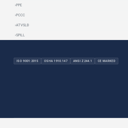
›
PPE
›
PCCC
›
ATVSLĐ
›
SPILL
ISO 9001:2015
OSHA 1910.147
ANSI Z244.1
CE MARKED