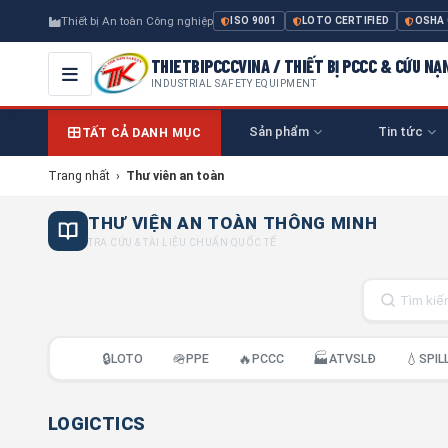
Thiết bị An toàn Công nghiệp
ISO 9001
LOTO CERTIFIED
OSHA
THIETBIPCCCVINA / THIẾT BỊ PCCC & CỨU NẠ
INDUSTRIAL SAFETY EQUIPMENT
Sản phẩm
Tin tức
TẤT CẢ DANH MỤC
Trang nhất
›
Thư viên an toàn
THƯ VIỆN AN TOÀN THÔNG MINH
TRA CỨU & TÀI LIỆU CHUẨN QUỐC TẾ
🔒
🪖
🔥
🏭
💧
LOTO
PPE
PCCC
ATVSLĐ
SPIL
LOGICTICS