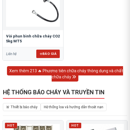
Vòi phun bình chữa cháy CO2
5kg MT5
BÁO GIÁ
Liên hệ
Xem thêm 213 🔥 Phương tiện chữa cháy thông dụng và chất
chữa cháy
HỆ THỐNG BÁO CHÁY VÀ TRUYỀN TIN
🚨 Thiết bị báo cháy
Hệ thống loa và hướng dẫn thoát nạn
HOT
HOT