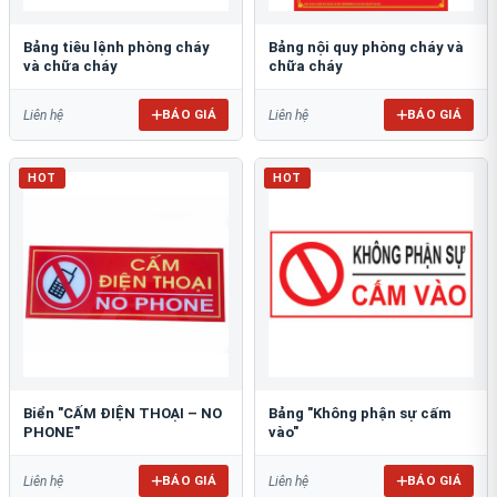
Bảng tiêu lệnh phòng cháy
Bảng nội quy phòng cháy và
và chữa cháy
chữa cháy
BÁO GIÁ
BÁO GIÁ
Liên hệ
Liên hệ
HOT
HOT
Biển "CẤM ĐIỆN THOẠI – NO
Bảng "Không phận sự cấm
PHONE"
vào"
BÁO GIÁ
BÁO GIÁ
Liên hệ
Liên hệ