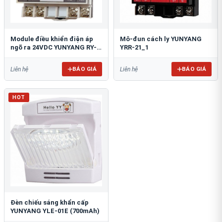
Module điều khiển điện áp
Mô-đun cách ly YUNYANG
ngõ ra 24VDC YUNYANG RY-
YRR-21_1
01
BÁO GIÁ
BÁO GIÁ
Liên hệ
Liên hệ
HOT
Đèn chiếu sáng khẩn cấp
YUNYANG YLE-01E (700mAh)