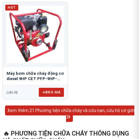
HOT
Máy bơm chữa cháy động cơ
diesel 9HP CET PFP-9HP-
DSL
BÁO GIÁ
Liên hệ
Xem thêm 21 Phương tiện chữa cháy và cứu nạn, cứu hộ cơ giới
🔥 PHƯƠNG TIỆN CHỮA CHÁY THÔNG DỤNG