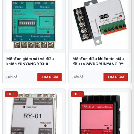
Mô-đun giám sát và điều
Mô-đun điều khiển tín hiệu
khiển YUNYANG YR3-01
đầu ra 24VDC YUNYANG RY-
02
BÁO GIÁ
BÁO GIÁ
Liên hệ
Liên hệ
HOT
HOT