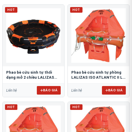
HOT
HOT
Phao bè cứu sinh tự thổi
Phao bè cứu sinh tự phồng
dạng mở 2 chiều LALIZAS
LALIZAS ISO ATLANTIC II L
OCEANO
HR
BÁO GIÁ
BÁO GIÁ
Liên hệ
Liên hệ
HOT
HOT