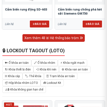
Cảm biến rung động SD-603
Cảm biến rung chống phá két
sắt Siemens GM730
BÁO GIÁ
BÁO GIÁ
Liên hệ
Liên hệ
Xem thêm 48 🚨 Hệ thống báo trộm
🔒 LOCKOUT TAGOUT (LOTO)
🔑 Ổ khóa an toàn
🔗 Ổ khóa nhóm
⚡ Khóa ngắt mạch
🔌 Khóa thiết bị điện
💨 Khóa khí nén
⚙️ Khóa van an toàn
⛓ Khóa cáp
🏷️ Thẻ khóa
🗄 Trạm khóa an toàn
📦 Hộp khóa nhóm LOTO
🧰 Lockout Kit
⚠️🔒 Khóa không gian hạn chế
HOT