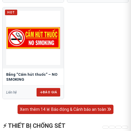
HOT
Bảng “Cấm hút thuốc” – NO
SMOKING
BÁO GIÁ
Liên hệ
Xem thêm 14 🚨 Báo động & Cảnh báo an toàn
⚡ THIẾT BỊ CHỐNG SÉT