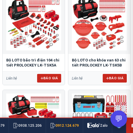
Bộ LOTO bảo trì điện 104 chi
Bộ LOTO cho khóa van 63 chi
tiết PROLOCKEY LK-TSK5A
tiết PROLOCKEY LK-TSK5B
BÁO GIÁ
BÁO GIÁ
Liên hệ
Liên hệ
💬
0912.124.679
679
0938.125.206
Zalo