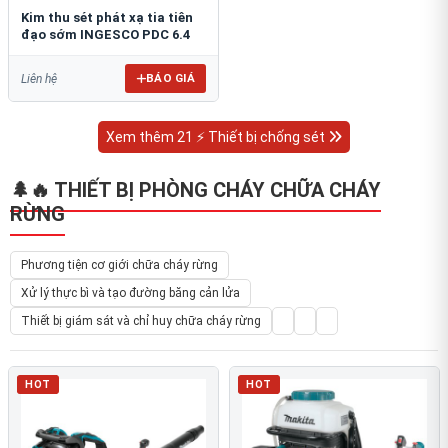
Kim thu sét phát xạ tia tiên
đạo sớm INGESCO PDC 6.4
BÁO GIÁ
Liên hệ
Xem thêm 21 ⚡ Thiết bị chống sét
🌲🔥 THIẾT BỊ PHÒNG CHÁY CHỮA CHÁY
RỪNG
Phương tiện cơ giới chữa cháy rừng
Xử lý thực bì và tạo đường băng cản lửa
Thiết bị giám sát và chỉ huy chữa cháy rừng
HOT
HOT