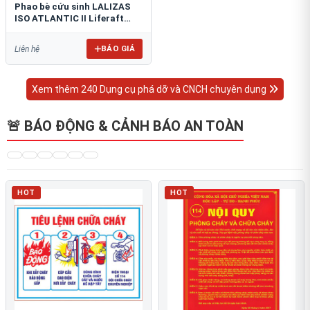
Phao bè cứu sinh LALIZAS
ISO ATLANTIC II Liferaft
ESP
BÁO GIÁ
Liên hệ
Xem thêm 240 Dụng cụ phá dỡ và CNCH chuyên dụng
🚨 BÁO ĐỘNG & CẢNH BÁO AN TOÀN
HOT
HOT