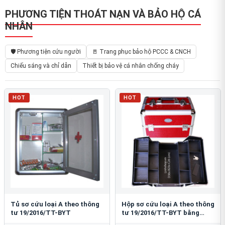
PHƯƠNG TIỆN THOÁT NẠN VÀ BẢO HỘ CÁ
NHÂN
🛡️ Phương tiện cứu người
🚪 Trang phục bảo hộ PCCC & CNCH
Chiếu sáng và chỉ dẫn
Thiết bị bảo vệ cá nhân chống cháy
HOT
HOT
Tủ sơ cứu loại A theo thông
Hộp sơ cứu loại A theo thông
tư 19/2016/TT-BYT
tư 19/2016/TT-BYT bằng
nhôm