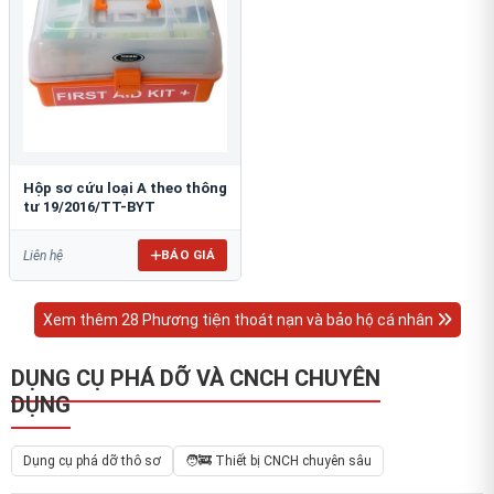
Hộp sơ cứu loại A theo thông
tư 19/2016/TT-BYT
BÁO GIÁ
Liên hệ
Xem thêm 28 Phương tiện thoát nạn và bảo hộ cá nhân
DỤNG CỤ PHÁ DỠ VÀ CNCH CHUYÊN
DỤNG
Dụng cụ phá dỡ thô sơ
🧑‍🚒 Thiết bị CNCH chuyên sâu