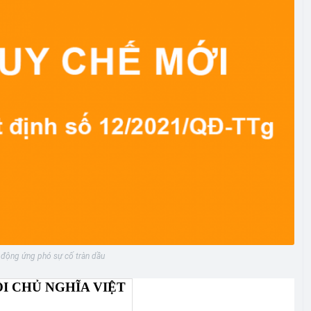
 động ứng phó sự cố tràn dầu
I CHỦ NGHĨA VIỆT