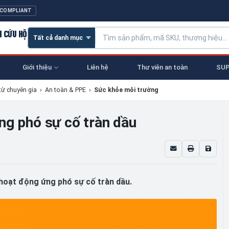
 COMPLIANT
N CỨU HỘ
Giới thiệu
Liên hệ
Thư viên an toàn
SUP
từ chuyên gia
›
An toàn & PPE
›
Sức khỏe môi trường
ng phó sự cố tràn dầu
hoạt động ứng phó sự cố tràn dầu.