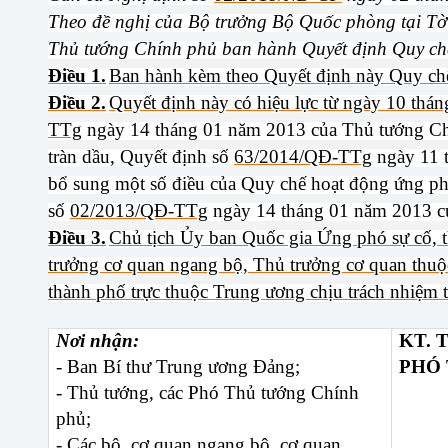
Theo đề nghị của Bộ trưởng Bộ Quốc phòng tại Tờ
Thủ tướng Chính phủ ban hành Quyết định Quy chế
Điều 1.
Ban hành kèm theo Quyết định này Quy chế
Điều 2.
Quyết định này có hiệu lực từ ngày 10 thá
TTg
ngày 14 tháng 01 năm 2013 của Thủ tướng Ch
tràn dầu, Quyết định số
63/2014/QĐ-TTg
ngày 11 
bổ sung một số điều của Quy chế hoạt động ứng ph
số
02/2013/QĐ-TTg
ngày 14 tháng 01 năm 2013 c
Điều 3.
Chủ tịch Ủy ban Quốc gia Ứng phó sự cố, t
trưởng cơ quan ngang bộ, Thủ trưởng cơ quan thuộ
thành phố trực thuộc Trung ương chịu trách nhiệm t
Nơi nhận:
KT. 
- Ban Bí thư Trung ương Đảng;
PHÓ
- Thủ tướng, các Phó Thủ tướng Chính
phủ;
- Các bộ, cơ quan ngang bộ, cơ quan