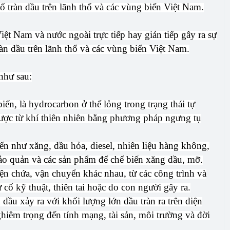
ố tràn dầu trên lãnh thổ và các vùng biển Việt Nam.
ệt Nam và nước ngoài trực tiếp hay gián tiếp gây ra sự
ràn dầu trên lãnh thổ và các vùng biển Việt Nam.
như sau:
iến, là hydrocarbon ở thể lỏng trong trạng thái tự
được từ khí thiên nhiên bằng phương pháp ngưng tụ
ến như xăng, dầu hỏa, diesel, nhiên liệu hàng không,
 bảo quản và các sản phẩm để chế biến xăng dầu, mỡ.
iện chứa, vận chuyển khác nhau, từ các công trình và
 cố kỹ thuật, thiên tai hoặc do con người gây ra.
n dầu xảy ra với khối lượng lớn dầu tràn ra trên diện
ghiêm trọng đến tính mạng, tài sản, môi trường và đời