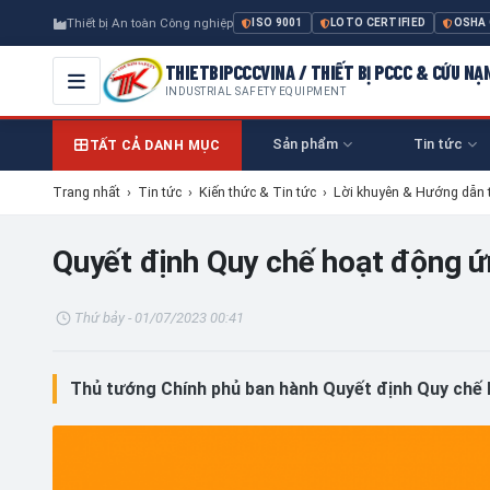
Thiết bị An toàn Công nghiệp
ISO 9001
LOTO CERTIFIED
OSHA
THIETBIPCCCVINA / THIẾT BỊ PCCC & CỨU NẠ
INDUSTRIAL SAFETY EQUIPMENT
Sản phẩm
Tin tức
TẤT CẢ DANH MỤC
Trang nhất
›
Tin tức
›
Kiến thức & Tin tức
›
Lời khuyên & Hướng dẫn 
Quyết định Quy chế hoạt động ứ
Thứ bảy - 01/07/2023 00:41
Thủ tướng Chính phủ ban hành Quyết định Quy chế 