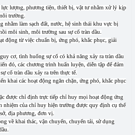
lực lượng, phương tiện, thiết bị, vật tư nhằm xử lý kịp
 môi trường.
g nhằm làm sạch đất, nước, hệ sinh thái khu vực bị
hồi môi sinh, môi trường sau sự cố tràn dầu.
oạt động từ việc chuẩn bị, ứng phó, khắc phục, giải
nguy cơ, tình huống sự cố có khả năng xảy ra tràn dầu
ến đó, các chương trình huấn luyện, diễn tập để đảm
ự cố tràn dầu xảy ra trên thực tế.
riển khai các hoạt động ngăn chặn, ứng phó, khắc phục
ặc được chỉ định trực tiếp chỉ huy mọi hoạt động ứng
ách nhiệm của chỉ huy hiện trường được quy định cụ thể
sở, địa phương, đơn vị.
ộng về khai thác, vận chuyển, chuyển tải, sử dụng
dầu.