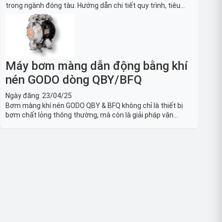
trong ngành đóng tàu. Hướng dẫn chi tiết quy trình, tiêu
chuẩn OSHA, thiết bị và Giải pháp LOTO trong công nghiệp
đóng tàu toàn diện.
Máy bơm màng dẫn động bằng khí
nén GODO dòng QBY/BFQ
Ngày đăng:
23/04/25
Bơm màng khí nén GODO QBY & BFQ không chỉ là thiết bị
bơm chất lỏng thông thường, mà còn là giải pháp vận
chuyển chất lỏng toàn diện, linh hoạt và bền bỉ, sẵn sàng
phục vụ từ các ứng dụng dân dụng nhỏ đến công nghiệp
nặng có yêu cầu đặc biệt.