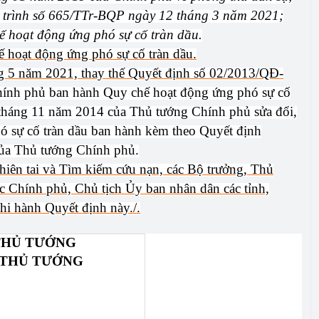
 trình số 665/TTr-BQP ngày 12 tháng 3 năm 2021;
 hoạt động ứng phó sự cố tràn dầu.
 hoạt động ứng phó sự cố tràn dầu.
ng 5 năm 2021, thay thế Quyết định số
02/2013/QĐ-
ính phủ ban hành Quy chế hoạt động ứng phó sự cố
tháng 11 năm 2014 của Thủ tướng Chính phủ sửa đổi,
ó sự cố tràn dầu ban hành kèm theo Quyết định
ủa Thủ tướng Chính phủ.
hiên tai và Tìm kiếm cứu nạn, các Bộ trưởng, Thủ
c Chính phủ, Chủ tịch Ủy ban nhân dân các tỉnh,
hi hành Quyết định này./.
THỦ TƯỚNG
 THỦ TƯỚNG