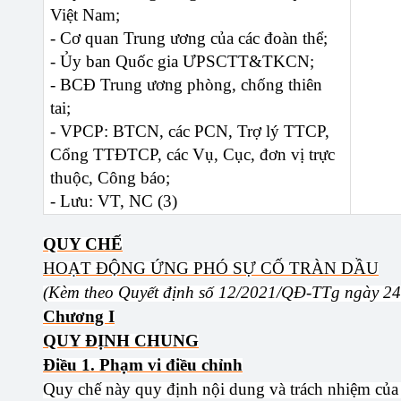
Việt Nam;
- Cơ quan Trung ương của các đoàn thể;
- Ủy ban Quốc gia ƯPSCTT&TKCN;
- BCĐ Trung ương phòng, chống thiên
tai;
- VPCP: BTCN, các PCN, Trợ lý TTCP,
Cổng TTĐTCP, các Vụ, Cục, đơn vị trực
thuộc, Công báo;
- Lưu: VT, NC (3)
QUY CHẾ
HOẠT ĐỘNG ỨNG PHÓ SỰ CỐ TRÀN DẦU
(Kèm theo Quyết định số 12/2021/QĐ-TTg ngày 24
Chương I
QUY ĐỊNH CHUNG
Điều 1. Phạm vi điều chỉnh
Quy chế này quy định nội dung và trách nhiệm của c