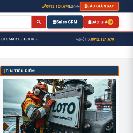
0912.124.679
Zalo
BÁO GIÁ NGAY
Sales CRM
BÁO GIÁ
0
ER SMART E-BOOK
0912.124.679
Hỗ trợ:
TIN TIÊU ĐIỂM