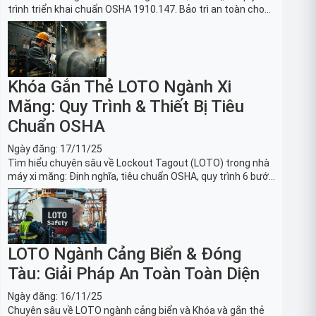
trình triển khai chuẩn OSHA 1910.147. Bảo trì an toàn cho
robot, băng tải sản xuất ô tô và dây chuyền lắp ráp xe hơi.
Khóa Gắn Thẻ LOTO Ngành Xi
Măng: Quy Trình & Thiết Bị Tiêu
Chuẩn OSHA
Ngày đăng:
17/11/25
Tìm hiểu chuyên sâu về Lockout Tagout (LOTO) trong nhà
máy xi măng: Định nghĩa, tiêu chuẩn OSHA, quy trình 6 bước
và danh sách thiết bị LOTO thiết yếu. Giải pháp bảo trì lò
nung, máy nghiền an toàn.
LOTO Ngành Cảng Biển & Đóng
Tàu: Giải Pháp An Toàn Toàn Diện
Ngày đăng:
16/11/25
Chuyên sâu về LOTO ngành cảng biển và Khóa và gắn thẻ