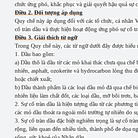
chức ứng phó, khắc phục và giải quyết hậu quả sự c
Điều 2. Đối tượng áp dụng
Quy chế này áp dụng đối với các tổ chức, cá nhân Vi
cố tràn dầu và thực hiện hoạt động ứng phó sự cố t
Điều 3. Giải thích từ ngữ
Trong Quy chế này, các từ ngữ dưới đây được hiểu 
1. Dầu bao gồm:
a) Dầu thô là dầu từ các mỏ khai thác chưa qua chế b
nhiên, asphalt, ozokerite và hydrocarbon lỏng thu 
hoặc chiết xuất;
b) Dầu thành phẩm là các loại dầu mỏ đã qua chế bi
nhiên liệu làm chất đốt, các loại dầu, mỡ bôi trơn,
2. Sự cố tràn dầu là hiện tượng dầu từ các phương t
các mỏ dầu thoát ra ngoài môi trường tự nhiên do sự
3. Sự cố tràn dầu đặc biệt nghiêm trọng là sự cố trà
rộng, liên quan đến nhiều tỉnh, thành phố đe dọa n
sống, sức khoẻ của Nhân dân.